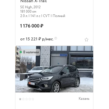
Nissan X-Trail
SE High
,
2012
181 000 км
2.0 л.
| 141 л.c
| CVT
| Полный
1 176 000 ₽
от 15 221 ₽ р/мес.
В наличии
Казань