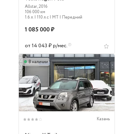
Allstar
,
2016
106 000 км
1.6 л.
| 110 л.c
| MT
| Передний
1 085 000 ₽
от 14 043 ₽ р/мес.
В наличии
Казань