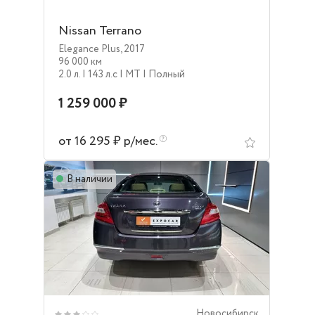
Nissan Terrano
Elegance Plus
,
2017
96 000 км
2.0 л.
| 143 л.c
| MT
| Полный
1 259 000 ₽
от 16 295 ₽ р/мес.
В наличии
Новосибирск