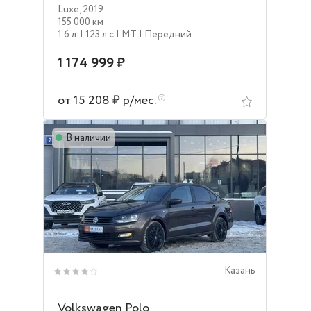
Luxe
,
2019
155 000 км
1.6 л.
| 123 л.c
| MT
| Передний
1 174 999 ₽
от 15 208 ₽ р/мес.
В наличии
Казань
Volkswagen Polo