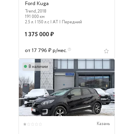
Ford Kuga
Trend
,
2018
191 000 км
2.5 л.
| 150 л.c
| AT
| Передний
1 375 000 ₽
от 17 796 ₽ р/мес.
В наличии
Казань