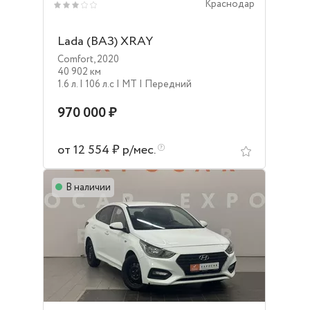
Краснодар
Lada (ВАЗ) XRAY
Comfort
,
2020
40 902 км
1.6 л.
| 106 л.c
| MT
| Передний
970 000 ₽
от 12 554 ₽ р/мес.
В наличии