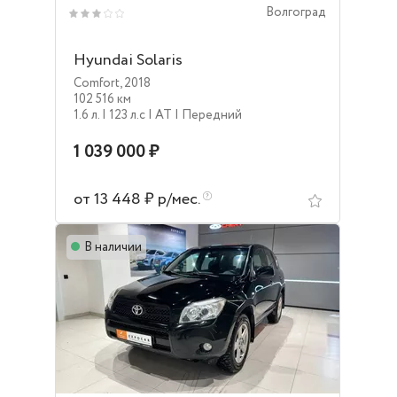
Волгоград
Hyundai Solaris
Comfort
,
2018
102 516 км
1.6 л.
| 123 л.c
| AT
| Передний
1 039 000 ₽
от 13 448 ₽ р/мес.
В наличии