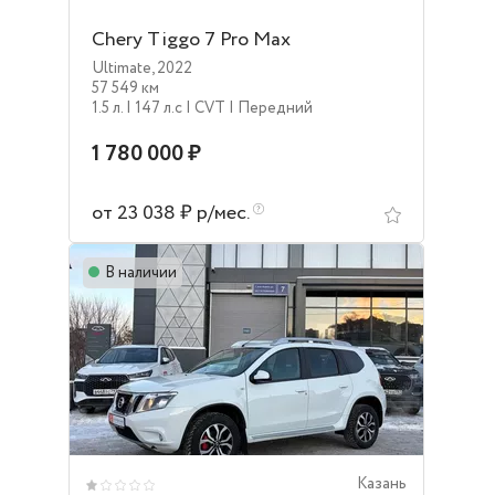
Chery Tiggo 7 Pro Max
Ultimate
,
2022
57 549 км
1.5 л.
| 147 л.c
| CVT
| Передний
1 780 000 ₽
от 23 038 ₽ р/мес.
В наличии
Казань