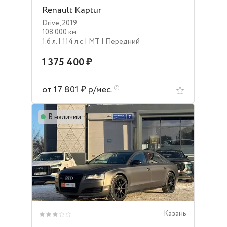
Renault Kaptur
Drive
,
2019
108 000 км
1.6 л.
| 114 л.c
| MT
| Передний
1 375 400 ₽
от 17 801 ₽ р/мес.
В наличии
Казань