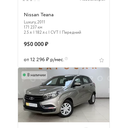
Nissan Teana
Luxury
,
2011
171 237 км
2.5 л.
| 182 л.c
| CVT
| Передний
950 000 ₽
от 12 296 ₽ р/мес.
В наличии