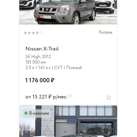
Казань
Nissan X-Trail
SE High
,
2012
181 000 км
2.0 л.
| 141 л.c
| CVT
| Полный
1 176 000 ₽
от 15 221 ₽ р/мес.
В наличии