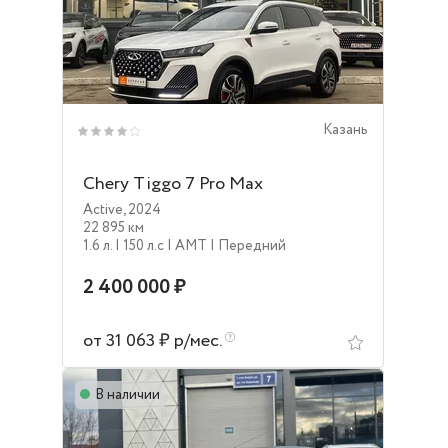
Казань
Chery Tiggo 7 Pro Max
Active
,
2024
22 895 км
1.6 л.
| 150 л.c
| AMT
| Передний
2 400 000 ₽
от 31 063 ₽ р/мес.
В наличии