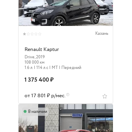
Казань
Renault Kaptur
Drive
,
2019
108 000 км
1.6 л.
| 114 л.c
| MT
| Передний
1 375 400 ₽
от 17 801 ₽ р/мес.
В наличии