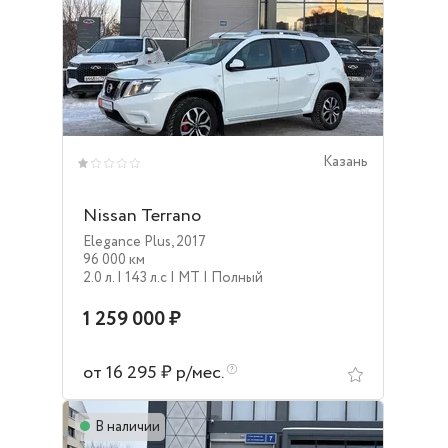
Казань
Nissan Terrano
Elegance Plus
,
2017
96 000 км
2.0 л.
| 143 л.c
| MT
| Полный
1 259 000 ₽
от 16 295 ₽ р/мес.
В наличии