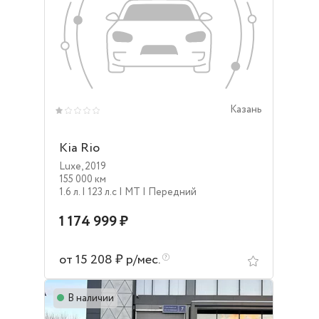
Казань
Kia Rio
Luxe
,
2019
155 000 км
1.6 л.
| 123 л.c
| MT
| Передний
1 174 999 ₽
от 15 208 ₽ р/мес.
В наличии