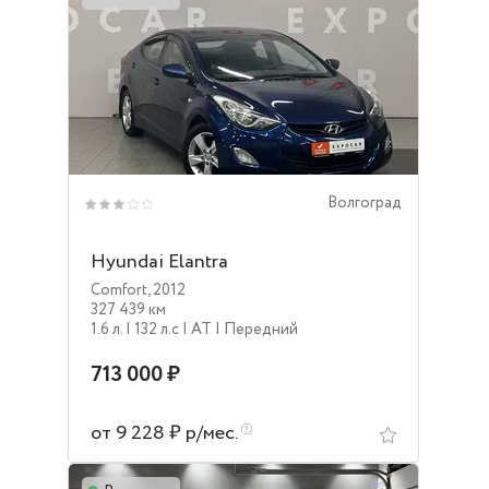
Волгоград
Hyundai Elantra
Comfort
,
2012
327 439 км
1.6 л.
| 132 л.c
| AT
| Передний
713 000 ₽
от 9 228 ₽ р/мес.