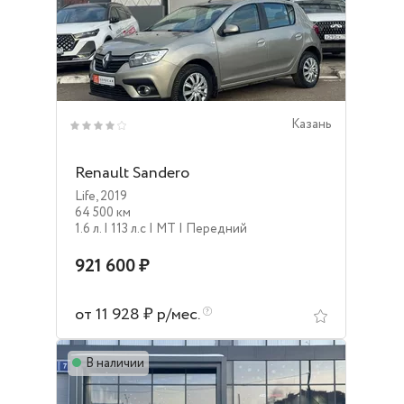
Казань
Renault Sandero
Life
,
2019
64 500 км
1.6 л.
| 113 л.c
| MT
| Передний
921 600 ₽
от 11 928 ₽ р/мес.
В наличии