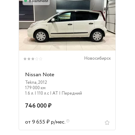
В наличии
Новосибирск
Nissan Note
Tekna
,
2012
179 000 км
1.6 л.
| 110 л.c
| AT
| Передний
746 000 ₽
от 9 655 ₽ р/мес.