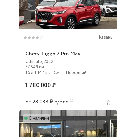
Казань
Chery Tiggo 7 Pro Max
Ultimate
,
2022
57 549 км
1.5 л.
| 147 л.c
| CVT
| Передний
1 780 000 ₽
от 23 038 ₽ р/мес.
В наличии