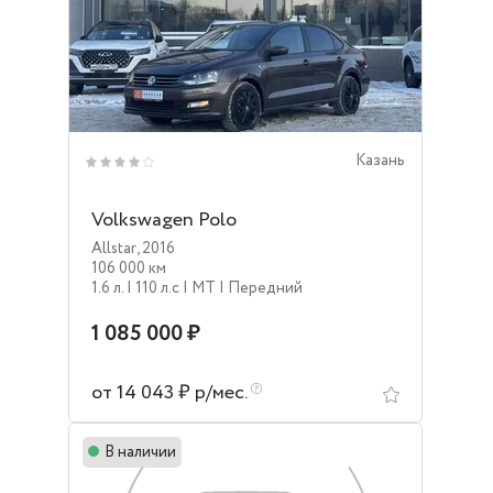
Казань
Volkswagen Polo
Allstar
,
2016
106 000 км
1.6 л.
| 110 л.c
| MT
| Передний
1 085 000 ₽
от 14 043 ₽ р/мес.
В наличии