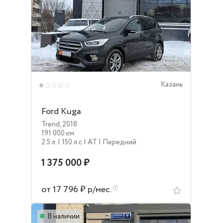
Казань
Ford Kuga
Trend
,
2018
191 000 км
2.5 л.
| 150 л.c
| AT
| Передний
1 375 000 ₽
от 17 796 ₽ р/мес.
В наличии