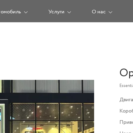
томобиль
Услуги
О нас
Op
Essenti
Двиг
Коро
Прив