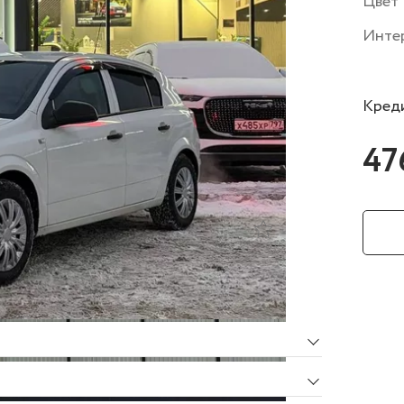
Цвет
Инте
Креди
47
Об автомобиле