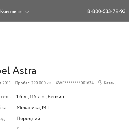
Контакты
8-800-533-79-93
el Astra
a,
2013
Пробег: 290 000 км
XWF********001634
Казань
атель
1.6 л., 115 л.с., Бензин
бка
Механика, MT
од
Передний