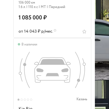
106 000 км
1.6 л.
| 110 л.c
| MT
| Передний
1 085 000 ₽
от 14 043 ₽ р/мес.
В наличии
Казань
Kia Rio