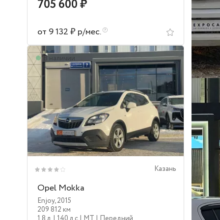
705 600 ₽
от 9 132 ₽ р/мес.
В наличии
Казань
Opel Mokka
Enjoy
,
2015
209 812 км
1.8 л.
| 140 л.c
| MT
| Передний