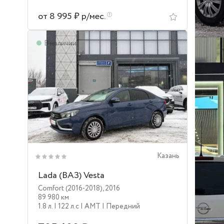
от 8 995 ₽ р/мес.
В наличии
Казань
Lada (ВАЗ) Vesta
Comfort (2016-2018)
,
2016
89 980 км
1.8 л.
| 122 л.c
| AMT
| Передний