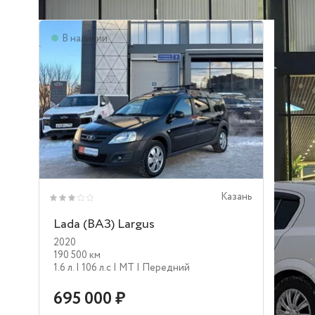
В наличии
Казань
Lada (ВАЗ) Largus
2020
190 500 км
1.6 л.
| 106 л.c
| MT
| Передний
695 000 ₽