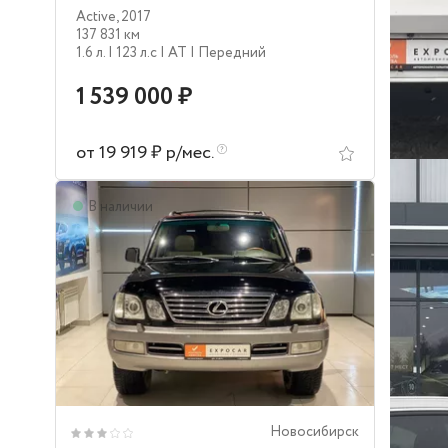
Active
,
2017
137 831 км
1.6 л.
| 123 л.c
| AT
| Передний
1 539 000 ₽
от 19 919 ₽ р/мес.
В наличии
Новосибирск