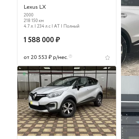
Lexus LX
2000
218 150 км
4.7 л.
| 234 л.c
| AT
| Полный
1 588 000 ₽
от 20 553 ₽ р/мес.
В наличии