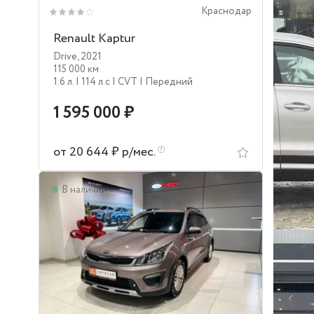
Краснодар
Renault Kaptur
Drive
,
2021
115 000 км
1.6 л.
| 114 л.c
| CVT
| Передний
1 595 000 ₽
от 20 644 ₽ р/мес.
В наличии