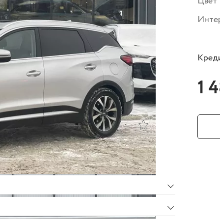
Цвет
Инте
Креди
1 
Об автомобиле