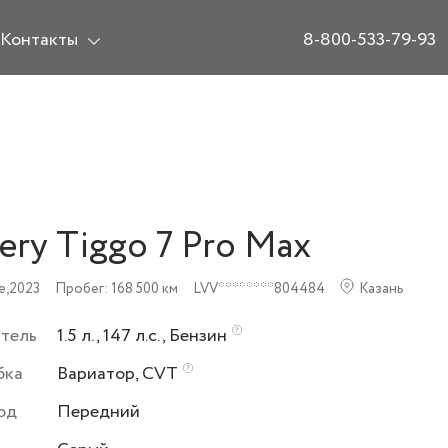
Контакты
8-800-533-79-93
ery Tiggo 7 Pro Max
e,
2023
Пробег: 168 500 км
LVV********804484
Казань
атель
1.5 л., 147 л.с., Бензин
бка
Вариатор, CVT
од
Передний