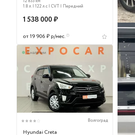
12 833 км
1.8 л.
| 122 л.c
| CVT
| Передний
1 538 000 ₽
от 19 906 ₽ р/мес.
В наличии
Волгоград
Hyundai Creta