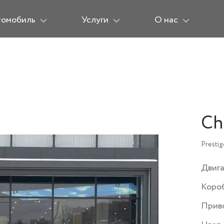
томобиль
Услуги
О нас
Ch
Prestig
Двиг
Коро
Прив