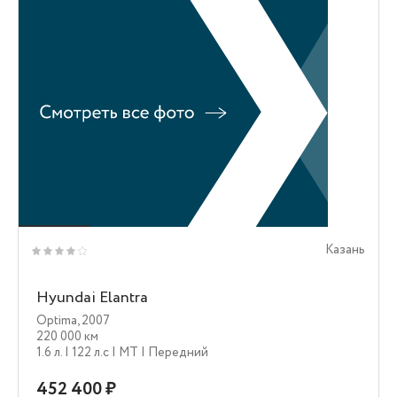
Казань
Hyundai Elantra
Optima
,
2007
220 000 км
1.6 л.
| 122 л.c
| MT
| Передний
452 400 ₽