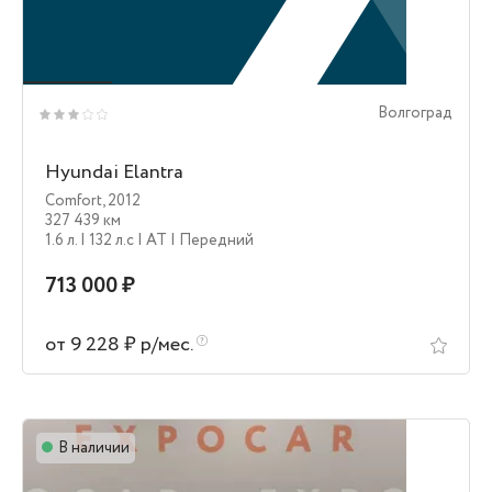
Волгоград
Hyundai Elantra
Comfort
,
2012
327 439 км
1.6 л.
| 132 л.c
| AT
| Передний
713 000 ₽
от 9 228 ₽ р/мес.
В наличии