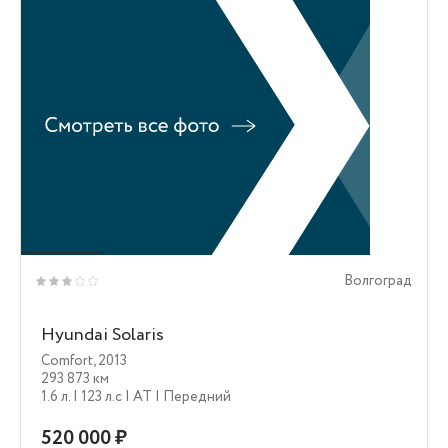
Волгоград
Hyundai Solaris
Comfort
,
2013
293 873 км
1.6 л.
| 123 л.c
| AT
| Передний
520 000 ₽