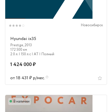
Новосибирск
Hyundai ix35
Prestige
,
2013
172 500 км
2.0 л.
| 150 л.c
| AT
| Полный
1 424 000 ₽
от 18 431 ₽ р/мес.
В наличии