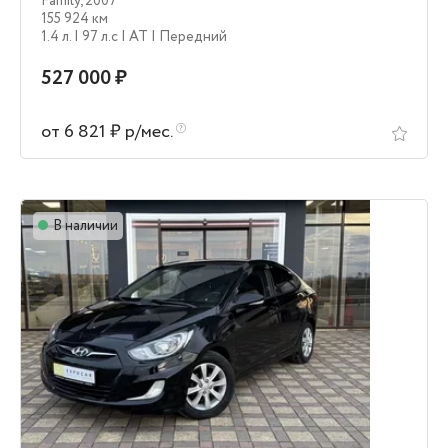
Family
,
2007
155 924 км
1.4 л.
| 97 л.c
| AT
| Передний
527 000 ₽
от 6 821 ₽ р/мес.
В наличии