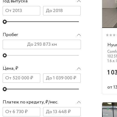
Год выпуска
Пробег
Hyun
Comf
102 5
1.6 л.
Цена, ₽
1 0
от 1
Платеж по кредиту, ₽/мес.
В н