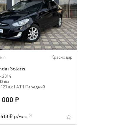
Краснодар
dai Solaris
y
,
2014
13 км
| 123 л.c
| AT
| Передний
 000 ₽
 413 ₽ р/мес.