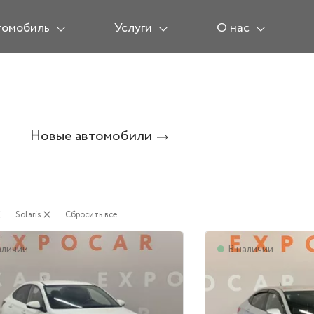
томобиль
Услуги
О нас
Новые автомобили
se
Solaris
close
Сбросить все
аличии
В наличии