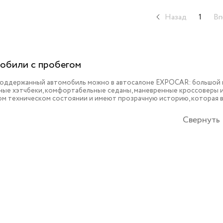
Назад
1
Вп
обили с пробегом
поддержанный автомобиль можно в автосалоне EXPOCAR: большой в
ые хэтчбеки, комфортабельные седаны, маневренные кроссоверы и 
ом техническом состоянии и имеют прозрачную историю, которая 
Свернуть