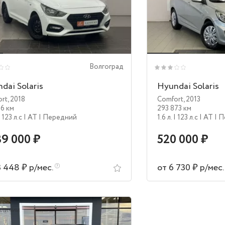
Волгоград
dai Solaris
Hyundai Solaris
ort
,
2018
Comfort
,
2013
16 км
293 873 км
| 123 л.c
| AT
| Передний
1.6 л.
| 123 л.c
| AT
| 
39 000 ₽
520 000 ₽
3 448 ₽ р/мес.
от 6 730 ₽ р/мес
аличии