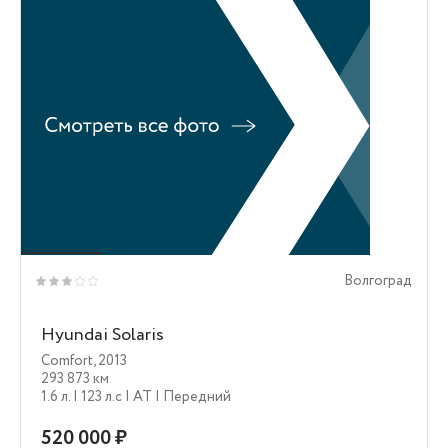
Волгоград
Hyundai Solaris
Comfort
,
2013
293 873 км
1.6 л.
| 123 л.c
| AT
| Передний
520 000 ₽