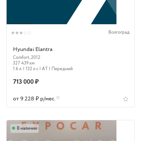
Волгоград
Hyundai Elantra
Comfort
,
2012
327 439 км
1.6 л.
| 132 л.c
| AT
| Передний
713 000 ₽
от 9 228 ₽ р/мес.
В наличии