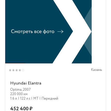
Казань
Hyundai Elantra
Optima
,
2007
220 000 км
1.6 л.
| 122 л.c
| MT
| Передний
452 400 ₽