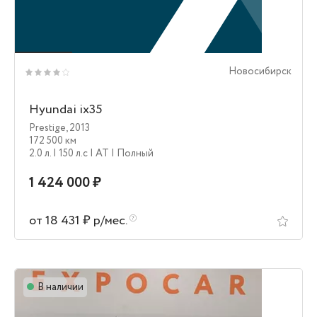
Новосибирск
Hyundai ix35
Prestige
,
2013
172 500 км
2.0 л.
| 150 л.c
| AT
| Полный
1 424 000 ₽
от 18 431 ₽ р/мес.
В наличии