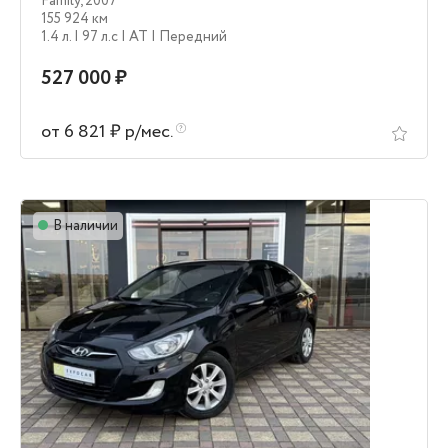
Family
,
2007
155 924 км
1.4 л.
| 97 л.c
| AT
| Передний
527 000 ₽
от 6 821 ₽ р/мес.
В наличии