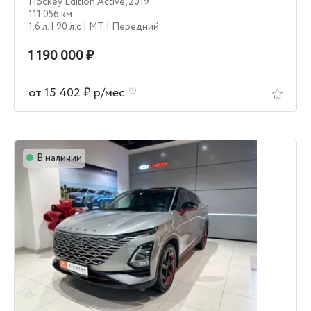
Hockey Edition Active
,
2019
111 056 км
1.6 л.
| 90 л.c
| MT
| Передний
1 190 000 ₽
от 15 402 ₽ р/мес.
В наличии