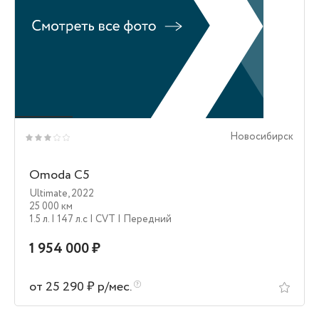
Новосибирск
Omoda C5
Ultimate
,
2022
25 000 км
1.5 л.
| 147 л.c
| CVT
| Передний
1 954 000 ₽
от 25 290 ₽ р/мес.