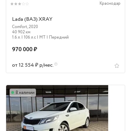
Краснодар
Lada (ВАЗ) XRAY
Comfort
,
2020
40 902 км
1.6 л.
| 106 л.c
| MT
| Передний
970 000 ₽
от 12 554 ₽ р/мес.
В наличии