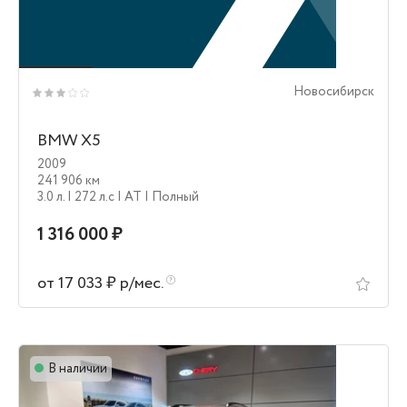
Новосибирск
BMW X5
2009
241 906 км
3.0 л.
| 272 л.c
| AT
| Полный
1 316 000 ₽
от 17 033 ₽ р/мес.
В наличии