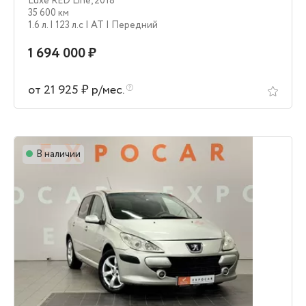
Luxe RED Line
,
2018
35 600 км
1.6 л.
| 123 л.c
| AT
| Передний
1 694 000 ₽
от 21 925 ₽ р/мес.
В наличии