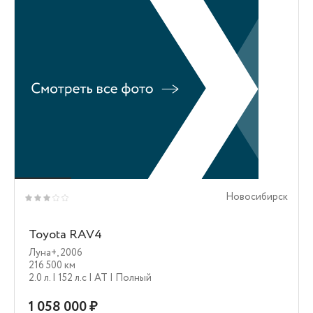
Новосибирск
Toyota RAV4
Луна+
,
2006
216 500 км
2.0 л.
| 152 л.c
| AT
| Полный
1 058 000 ₽