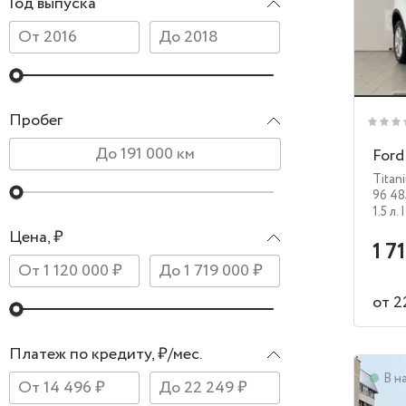
Год выпуска
Пробег
Ford
Titan
96 48
1.5 л.
|
Цена, ₽
1 7
от 2
Платеж по кредиту, ₽/мес.
В н