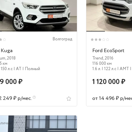
Волгоград
 Kuga
Ford EcoSport
ium
,
2018
Trend
,
2016
5 км
116 000 км
 150 л.c
| AT
| Полный
1.6 л.
| 122 л.c
| AMT
19 000 ₽
1 120 000 ₽
2 249 ₽ р/мес.
от 14 496 ₽ р/ме
аличии