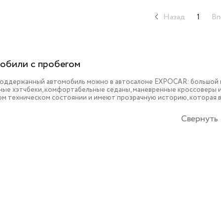
Назад
1
Вп
обили с пробегом
поддержанный автомобиль можно в автосалоне EXPOCAR: большой в
ые хэтчбеки, комфортабельные седаны, маневренные кроссоверы и 
ом техническом состоянии и имеют прозрачную историю, которая 
Свернуть