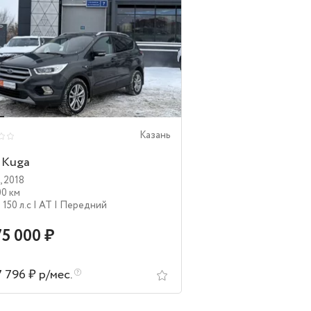
Казань
 Kuga
,
2018
00 км
| 150 л.c
| AT
| Передний
75 000 ₽
7 796 ₽ р/мес.