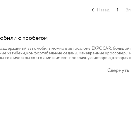
Назад
1
Вп
обили с пробегом
поддержанный автомобиль можно в автосалоне EXPOCAR: большой в
ые хэтчбеки, комфортабельные седаны, маневренные кроссоверы и 
ом техническом состоянии и имеют прозрачную историю, которая 
Свернуть