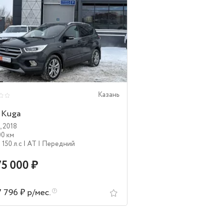
Казань
 Kuga
,
2018
00 км
| 150 л.c
| AT
| Передний
75 000 ₽
7 796 ₽ р/мес.