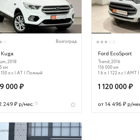
Волгоград
 Kuga
Ford EcoSport
ium
,
2018
Trend
,
2016
5 км
116 000 км
 150 л.c
| AT
| Полный
1.6 л.
| 122 л.c
| AMT
19 000 ₽
1 120 000 ₽
2 249 ₽ р/мес.
от 14 496 ₽ р/ме
аличии