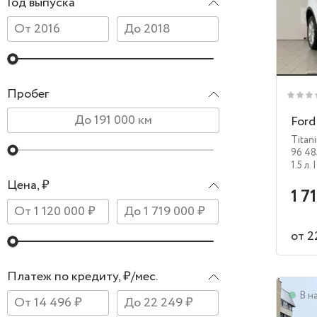
Год выпуска
Пробег
Ford
Titan
96 48
1.5 л.
|
Цена, ₽
1 7
от 2
Платеж по кредиту, ₽/мес.
В н