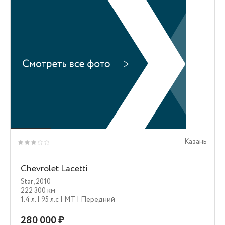
Казань
Chevrolet Lacetti
Star
,
2010
222 300 км
1.4 л.
| 95 л.c
| MT
| Передний
280 000 ₽