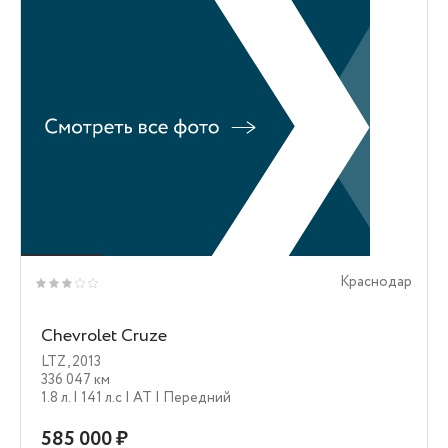
Краснодар
Chevrolet Cruze
LTZ
,
2013
336 047 км
1.8 л.
| 141 л.c
| AT
| Передний
585 000 ₽