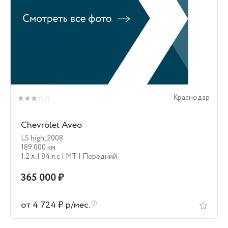
Краснодар
Chevrolet Aveo
LS high
,
2008
189 000 км
1.2 л.
| 84 л.c
| MT
| Передний
365 000 ₽
от 4 724 ₽ р/мес.