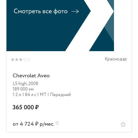
Краснодар
Chevrolet Aveo
LS high
,
2008
189 000 км
1.2 л.
| 84 л.c
| MT
| Передний
365 000 ₽
от 4 724 ₽ р/мес.