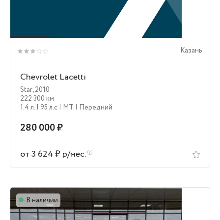
Казань
Chevrolet Lacetti
Star
,
2010
222 300 км
1.4 л.
| 95 л.c
| MT
| Передний
280 000 ₽
от 3 624 ₽ р/мес.
В наличии