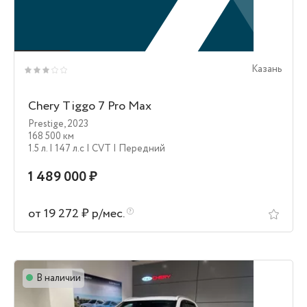
Казань
Chery Tiggo 7 Pro Max
Prestige
,
2023
168 500 км
1.5 л.
| 147 л.c
| CVT
| Передний
1 489 000 ₽
от 19 272 ₽ р/мес.
В наличии