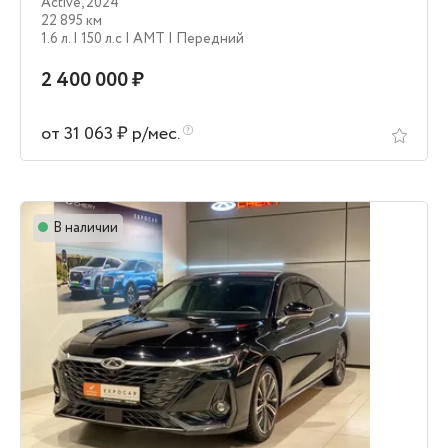
Active
,
2024
22 895 км
1.6 л.
| 150 л.c
| AMT
| Передний
2 400 000 ₽
от 31 063 ₽ р/мес.
В наличии