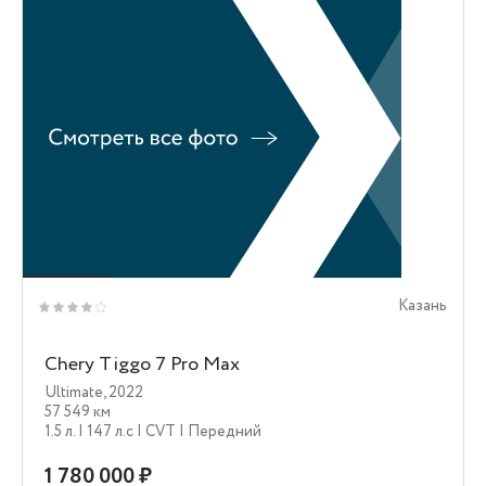
Казань
Chery Tiggo 7 Pro Max
Ultimate
,
2022
57 549 км
1.5 л.
| 147 л.c
| CVT
| Передний
1 780 000 ₽