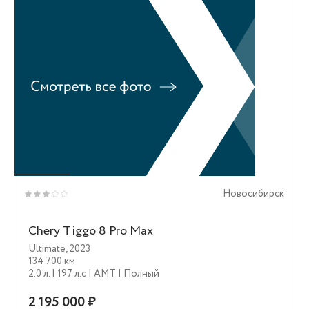
Новосибирск
Chery Tiggo 8 Pro Max
Ultimate
,
2023
134 700 км
2.0 л.
| 197 л.c
| AMT
| Полный
2 195 000 ₽