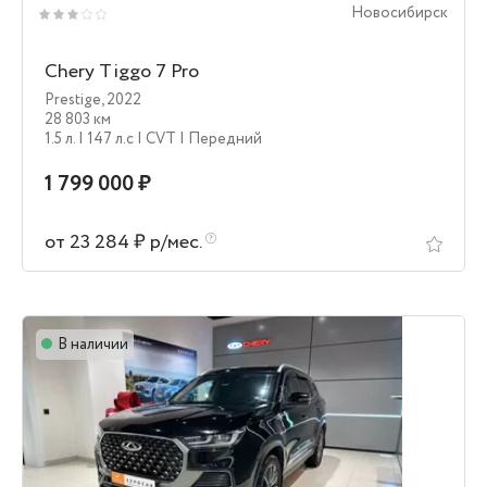
Новосибирск
Chery Tiggo 7 Pro
Prestige
,
2022
28 803 км
1.5 л.
| 147 л.c
| CVT
| Передний
1 799 000 ₽
от 23 284 ₽ р/мес.
В наличии