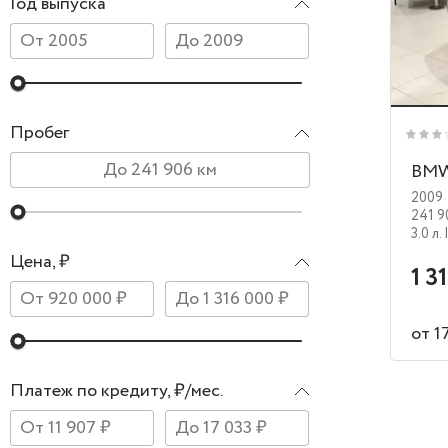
Год выпуска
Пробег
BMW
2009
241 9
3.0 л.
Цена, ₽
1 3
от 1
Платеж по кредиту, ₽/мес.