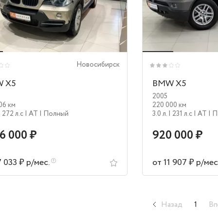
Новосибирск
 X5
BMW X5
2005
06 км
220 000 км
| 272 л.c
| AT
| Полный
3.0 л.
| 231 л.c
| AT
| 
16 000 ₽
920 000 ₽
7 033 ₽ р/мес.
от 11 907 ₽ р/мес
Назад
1
Вп