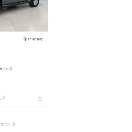
Краснодар
Полный
.
еред