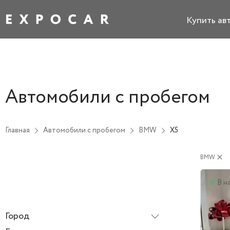
Купить ав
Автомобили с пробегом
Главная
Автомобили с пробегом
BMW
X5
BMW
close
В н
Город
Все города