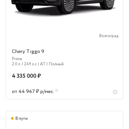
Волгоград
Chery Tiggo 9
Prime
2.0 л.
| 249 л.c
| AT
| Полный
4 335 000 ₽
от 44 947 ₽ р/мес.
В пути