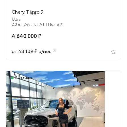
Chery Tiggo 9
Ultra
2.0 л.
| 249 л.c
| AT
| Полный
4 640 000 ₽
от 48 109 ₽ р/мес.
В наличии