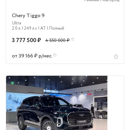
Нижний Новгород
Chery Tiggo 9
Ultra
2.0 л.
| 249 л.c
| AT
| Полный
3 777 500 ₽
4 550 000 ₽
от 39 166 ₽ р/мес.
В наличии