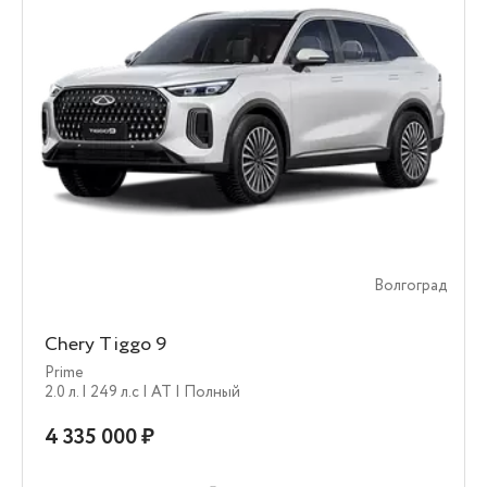
Волгоград
Chery Tiggo 9
Prime
2.0 л.
| 249 л.c
| AT
| Полный
4 335 000 ₽