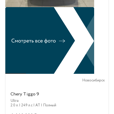
Новосибирск
Chery Tiggo 9
Ultra
2.0 л.
| 249 л.c
| AT
| Полный