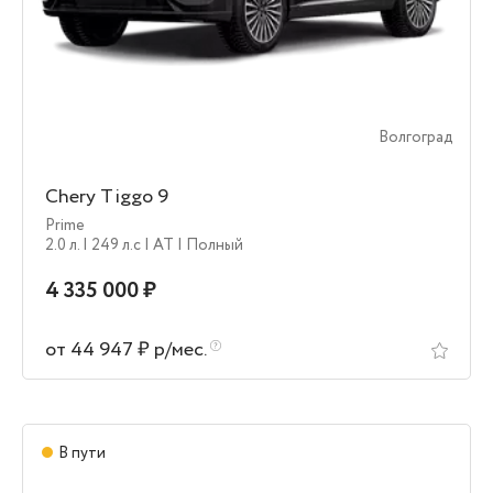
Волгоград
Chery Tiggo 9
Prime
2.0 л.
| 249 л.c
| AT
| Полный
4 335 000 ₽
от 44 947 ₽ р/мес.
В пути