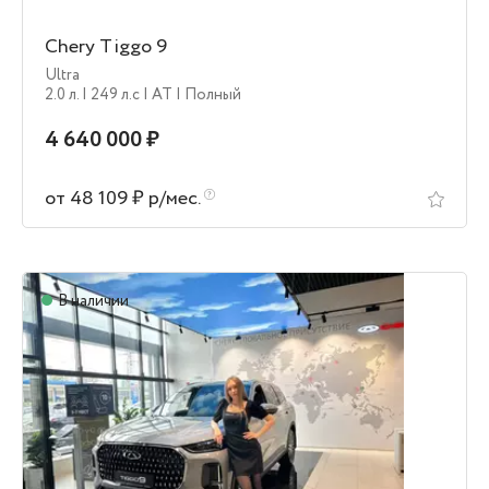
Chery Tiggo 9
Ultra
2.0 л.
| 249 л.c
| AT
| Полный
4 640 000 ₽
от 48 109 ₽ р/мес.
В наличии