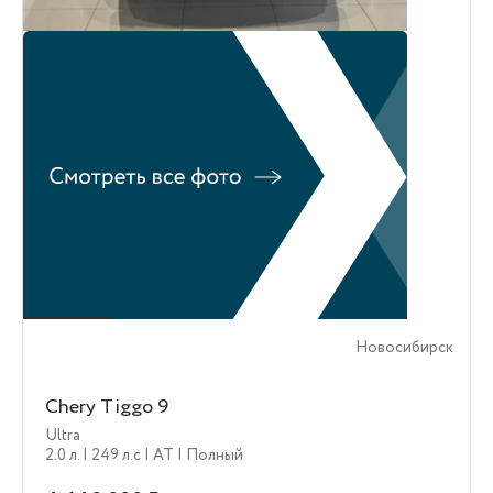
Новосибирск
Chery Tiggo 9
Ultra
2.0 л.
| 249 л.c
| AT
| Полный