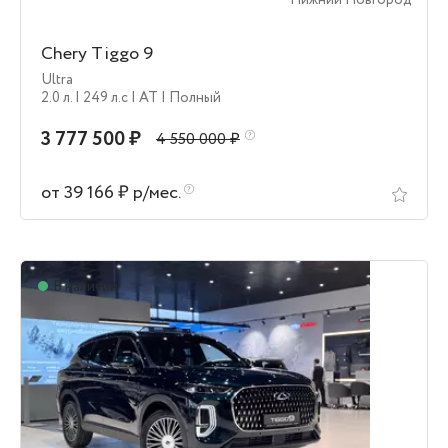
Нижний Новгород
Chery Tiggo 9
Ultra
2.0 л.
| 249 л.c
| AT
| Полный
3 777 500 ₽
4 550 000 ₽
от 39 166 ₽ р/мес.
В наличии