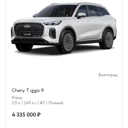
Волгоград
Chery Tiggo 9
Prime
2.0 л.
| 249 л.c
| AT
| Полный
4 335 000 ₽