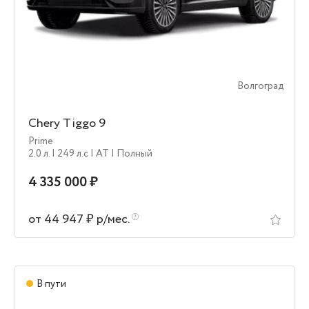
Волгоград
Chery Tiggo 9
Prime
2.0 л.
| 249 л.c
| AT
| Полный
4 335 000 ₽
от 44 947 ₽ р/мес.
В пути