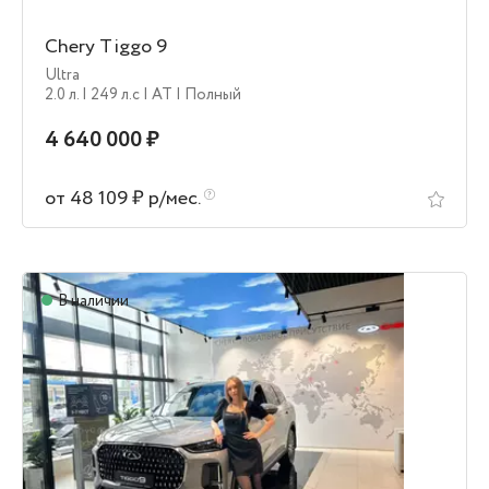
Chery Tiggo 9
Ultra
2.0 л.
| 249 л.c
| AT
| Полный
4 640 000 ₽
от 48 109 ₽ р/мес.
В наличии