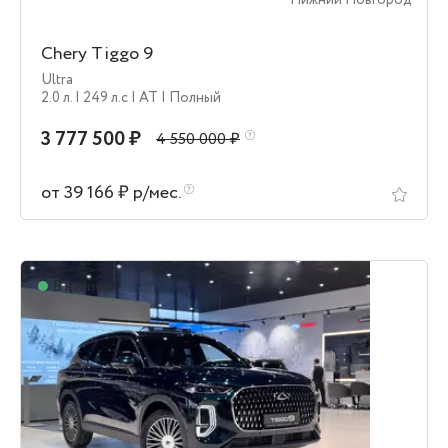
Нижний Новгород
Chery Tiggo 9
Ultra
2.0 л.
| 249 л.c
| AT
| Полный
3 777 500 ₽
4 550 000 ₽
от 39 166 ₽ р/мес.
В наличии