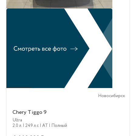
Новосибирск
Chery Tiggo 9
Ultra
2.0 л.
| 249 л.c
| AT
| Полный