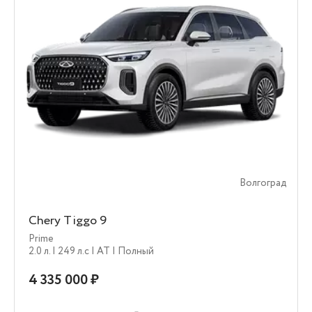
Волгоград
Chery Tiggo 9
Prime
2.0 л.
| 249 л.c
| AT
| Полный
4 335 000 ₽