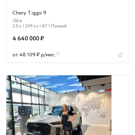
Chery Tiggo 9
Ultra
2.0 л.
| 249 л.c
| AT
| Полный
4 640 000 ₽
от 48 109 ₽ р/мес.
В наличии