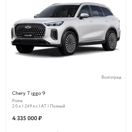
Волгоград
Chery Tiggo 9
Prime
2.0 л.
| 249 л.c
| AT
| Полный
4 335 000 ₽