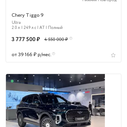
Нижний Новгород
Chery Tiggo 9
Ultra
2.0 л.
| 249 л.c
| AT
| Полный
3 777 500 ₽
4 550 000 ₽
от 39 166 ₽ р/мес.
В наличии