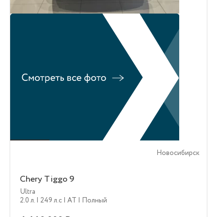
Новосибирск
Chery Tiggo 9
Ultra
2.0 л.
| 249 л.c
| AT
| Полный