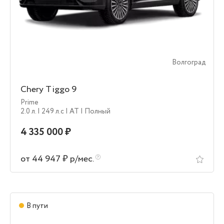
Волгоград
Chery Tiggo 9
Prime
2.0 л.
| 249 л.c
| AT
| Полный
4 335 000 ₽
от 44 947 ₽ р/мес.
В пути