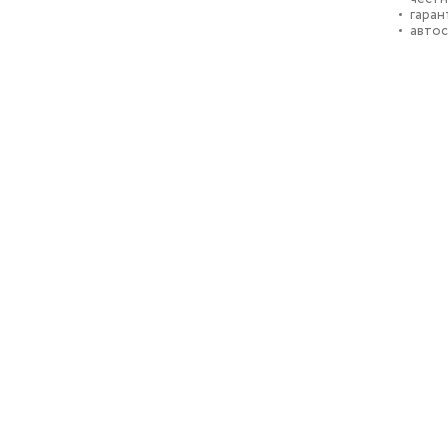
гаран
автос