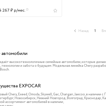
4 267 ₽ р/мес.
Назад
1
Вп
 автомобили
оздаёт высокотехнологичные семейные автомобили, которые делаю
, технологии и забота о будущем. Модельная линейка Chery разрабо
 Bosch.
ущества EXPOCAR
овый Chery, Exeed, Omoda, Skywell, Gac, Changan, Jaecoo, в наличии
тербург, Новосибирск, Нижний Новгород, Волгоград, Краснодар, К
ой ассортимент автомобилей в наличии;
ые цены;