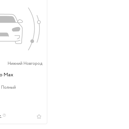
Нижний Новгород
ro Max
| Полный
с.