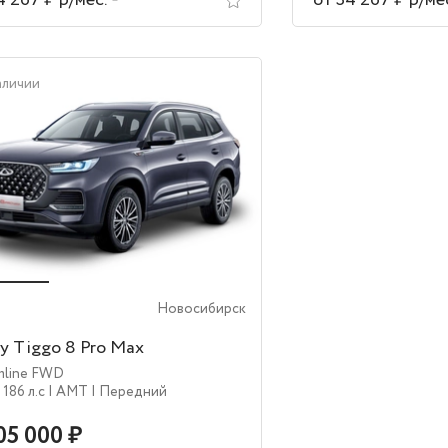
4 267 ₽ р/мес.
от 34 267 ₽ р/ме
аличии
Новосибирск
y Tiggo 8 Pro Max
mline FWD
| 186 л.c
| AMT
| Передний
05 000 ₽