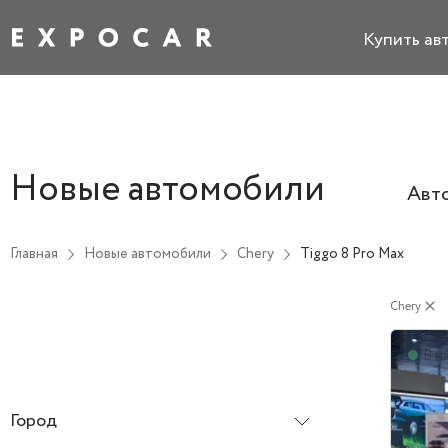
Купить ав
Новые автомобили
Авт
Главная
Новые автомобили
Chery
Tiggo 8 Pro Max
Chery
close
В н
Город
Все города