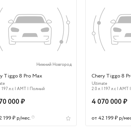
Нижний Новгород
y Tiggo 8 Pro Max
Chery Tiggo 8 P
ate
Ultimate
| 197 л.c
| AMT
| Полный
2.0 л.
| 197 л.c
| AMT
70 000 ₽
4 070 000 ₽
2 199 ₽ р/мес.
от 42 199 ₽ р/ме