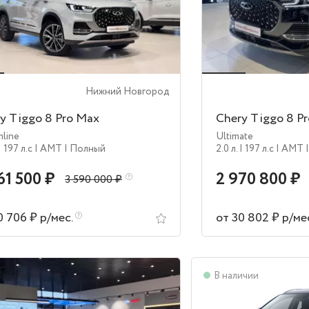
Нижний Новгород
y Tiggo 8 Pro Max
Chery Tiggo 8 P
line
Ultimate
| 197 л.c
| AMT
| Полный
2.0 л.
| 197 л.c
| AMT
61 500 ₽
2 970 800 ₽
3 590 000 ₽
0 706 ₽ р/мес.
от 30 802 ₽ р/ме
аличии
В наличии