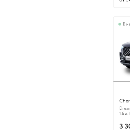
от 3
В н
Cher
Drea
1.6 л.
3 3