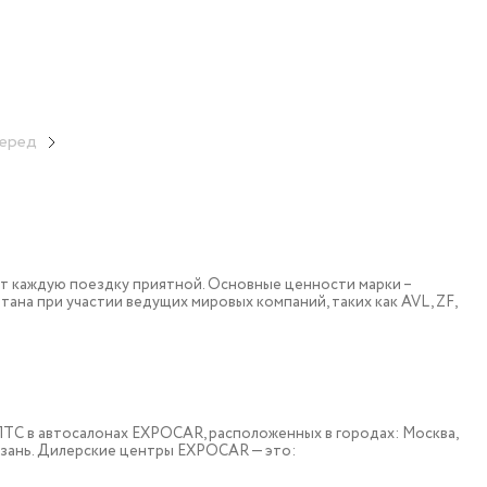
еред
т каждую поездку приятной. Основные ценности марки –
тана при участии ведущих мировых компаний, таких как AVL, ZF,
 c ПТС в автосалонах EXPOCAR, расположенных в городах: Москва,
азань. Дилерские центры EXPOCAR — это: