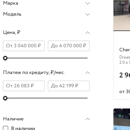
Марка
Chery
Модель
Tiggo 8 Pro Max
Цена, ₽
Cher
Dream
2.0 л.
Платеж по кредиту, ₽/мес.
2 9
от 3
В н
Наличие
В наличии