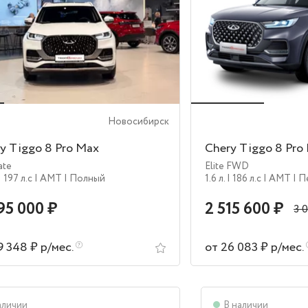
Новосибирск
y Tiggo 8 Pro Max
Chery Tiggo 8 Pro
ate
Elite FWD
| 197 л.c
| AMT
| Полный
1.6 л.
| 186 л.c
| AMT
| 
95 000 ₽
2 515 600 ₽
3 
9 348 ₽ р/мес.
от 26 083 ₽ р/мес.
аличии
В наличии