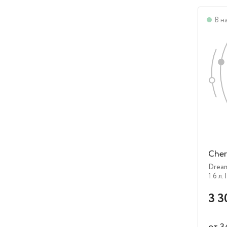
В н
Cher
Drea
1.6 л.
3 3