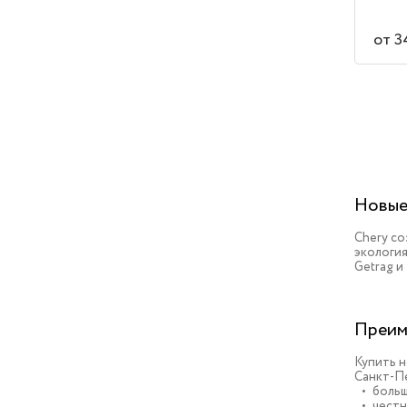
от 3
Новые
Chery с
экология
Getrag и
Преим
Купить н
Санкт-Пе
больш
честн