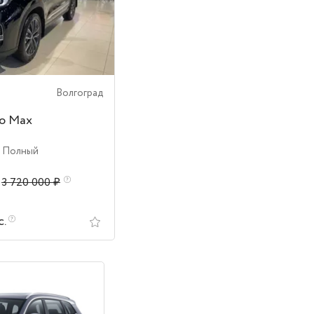
Волгоград
ro Max
| Полный
3 720 000 ₽
с.