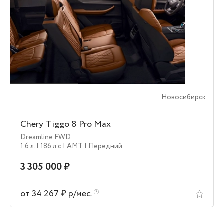
Новосибирск
Chery Tiggo 8 Pro Max
Dreamline FWD
1.6 л.
| 186 л.c
| AMT
| Передний
3 305 000 ₽
от 34 267 ₽ р/мес.