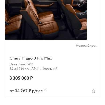
Новосибирск
Chery Tiggo 8 Pro Max
Dreamline FWD
1.6 л.
| 186 л.c
| AMT
| Передний
3 305 000 ₽
от 34 267 ₽ р/мес.