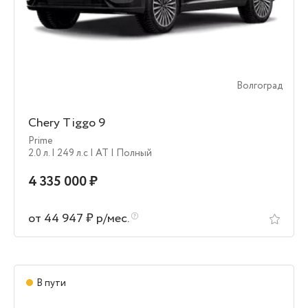
Волгоград
Chery Tiggo 9
Prime
2.0 л.
| 249 л.c
| AT
| Полный
4 335 000 ₽
от 44 947 ₽ р/мес.
В пути