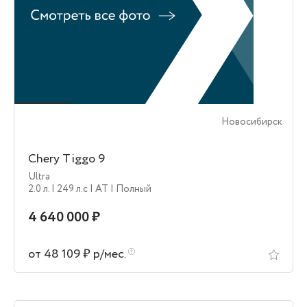
Новосибирск
Chery Tiggo 9
Ultra
2.0 л.
| 249 л.c
| AT
| Полный
4 640 000 ₽
от 48 109 ₽ р/мес.