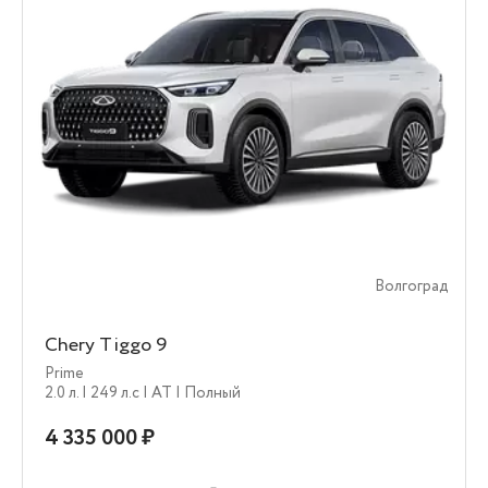
Волгоград
Chery Tiggo 9
Prime
2.0 л.
| 249 л.c
| AT
| Полный
4 335 000 ₽