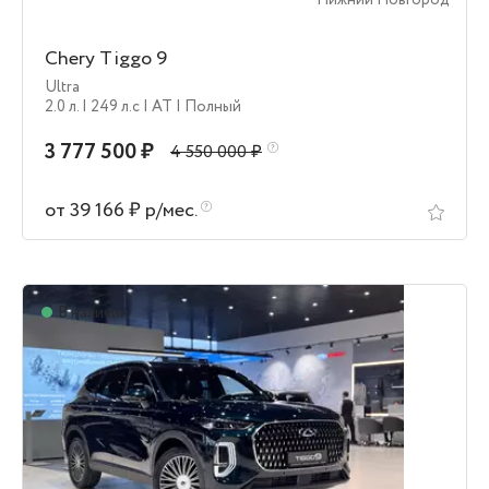
Нижний Новгород
Chery Tiggo 9
Ultra
2.0 л.
| 249 л.c
| AT
| Полный
3 777 500 ₽
4 550 000 ₽
от 39 166 ₽ р/мес.
В наличии