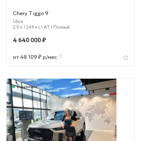
Chery Tiggo 9
Ultra
2.0 л.
| 249 л.c
| AT
| Полный
4 640 000 ₽
от 48 109 ₽ р/мес.
В наличии