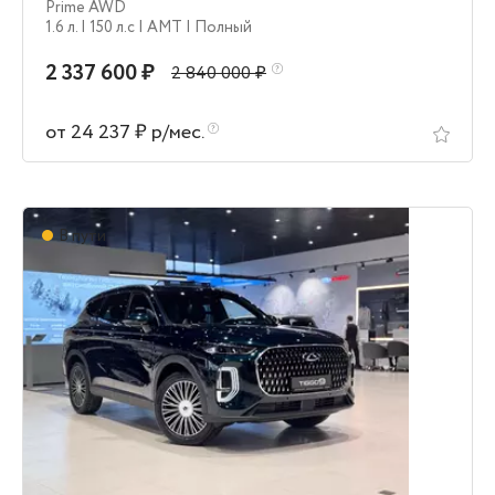
Prime AWD
1.6 л.
| 150 л.c
| AMT
| Полный
2 337 600 ₽
2 840 000 ₽
от 24 237 ₽ р/мес.
В пути