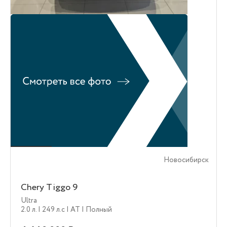
Новосибирск
Chery Tiggo 9
Ultra
2.0 л.
| 249 л.c
| AT
| Полный