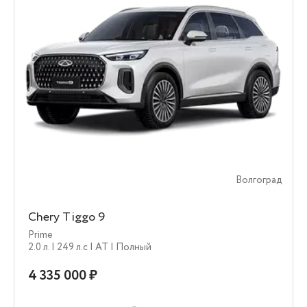
Волгоград
Chery Tiggo 9
Prime
2.0 л.
| 249 л.c
| AT
| Полный
4 335 000 ₽