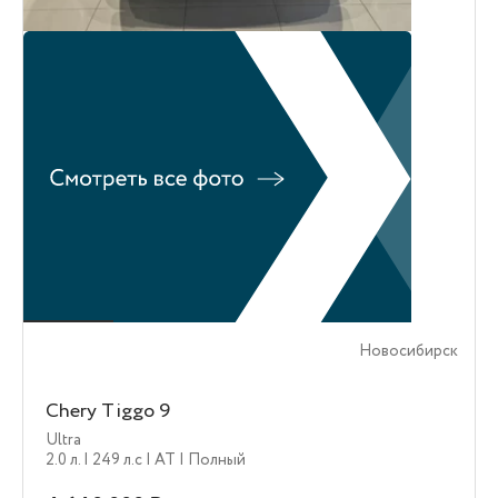
Новосибирск
Chery Tiggo 9
Ultra
2.0 л.
| 249 л.c
| AT
| Полный