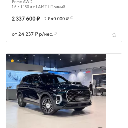
Prime AWD
1.6 л.
| 150 л.c
| AMT
| Полный
2 337 600 ₽
2 840 000 ₽
от 24 237 ₽ р/мес.
В пути