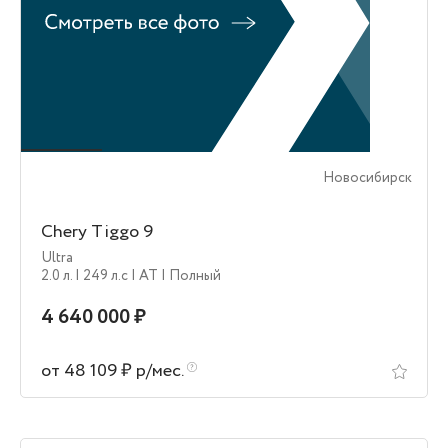
Новосибирск
Chery Tiggo 9
Ultra
2.0 л.
| 249 л.c
| AT
| Полный
4 640 000 ₽
от 48 109 ₽ р/мес.