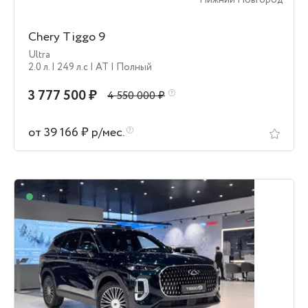
Нижний Новгород
Chery Tiggo 9
Ultra
2.0 л.
| 249 л.c
| AT
| Полный
3 777 500 ₽
4 550 000 ₽
от 39 166 ₽ р/мес.
В наличии