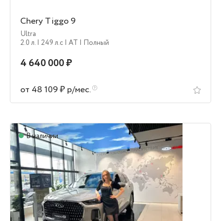
Chery Tiggo 9
Ultra
2.0 л.
| 249 л.c
| AT
| Полный
4 640 000 ₽
от 48 109 ₽ р/мес.
В наличии