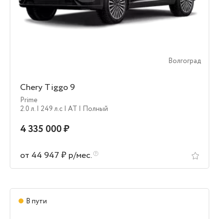
Волгоград
Chery Tiggo 9
Prime
2.0 л.
| 249 л.c
| AT
| Полный
4 335 000 ₽
от 44 947 ₽ р/мес.
В пути