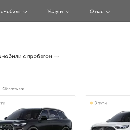
томобиль
Услуги
О нас
омобили с пробегом
Сбросить все
ути
В пути