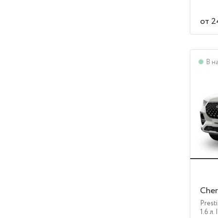
от 2
В н
Cher
Prest
1.6 л.