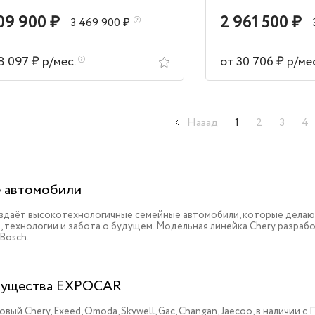
09 900 ₽
2 961 500 ₽
3 469 900 ₽
8 097 ₽ р/мес.
от 30 706 ₽ р/ме
Назад
1
2
3
4
 автомобили
оздаёт высокотехнологичные семейные автомобили, которые делаю
, технологии и забота о будущем. Модельная линейка Chery разрабо
 Bosch.
ущества EXPOCAR
овый Chery, Exeed, Omoda, Skywell, Gac, Changan, Jaecoo, в наличии