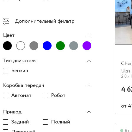
Дополнительный фильтр
Цвет
Тип двигателя
Cher
Бензин
Ultra
2.0 л.
Коробка передач
4 6
Автомат
Робот
от 4
Привод
Задний
Полный
В н
Передний