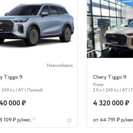
Новосибирск
y Tiggo 9
Chery Tiggo 9
Prime
| 249 л.c
| AT
| Полный
2.0 л.
| 249 л.c
| AT
|
40 000 ₽
4 320 000 ₽
8 109 ₽ р/мес.
от 44 791 ₽ р/ме