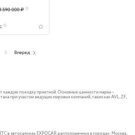
3 590 000 ₽
с.
5
Вперед
т каждую поездку приятной. Основные ценности марки –
тана при участии ведущих мировых компаний, таких как AVL, ZF,
 c ПТС в автосалонах EXPOCAR, расположенных в городах: Москва,