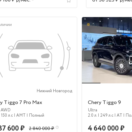
9 166 ₽ р/мес.
от 36 523 ₽ р/ме
аличии
В пути
Нижний Новгород
y Tiggo 7 Pro Max
Chery Tiggo 9
e AWD
Ultra
| 150 л.c
| AMT
| Полный
2.0 л.
| 249 л.c
| AT
| П
37 600 ₽
4 640 000 ₽
2 840 000 ₽