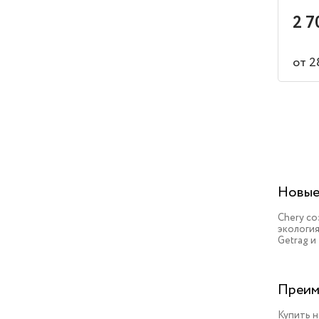
2 7
от 2
Новые
Chery с
экология
Getrag и
Преим
Купить н