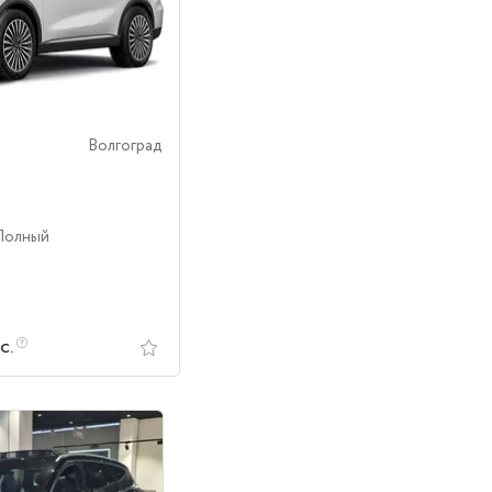
Волгоград
 Полный
с.