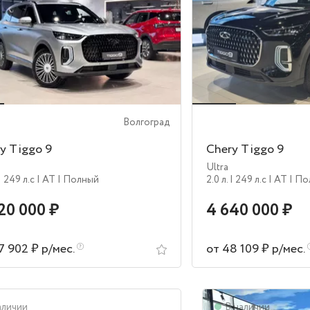
Волгоград
y Tiggo 9
Chery Tiggo 9
Ultra
| 249 л.c
| AT
| Полный
2.0 л.
| 249 л.c
| AT
| П
20 000 ₽
4 640 000 ₽
7 902 ₽ р/мес.
от 48 109 ₽ р/мес.
аличии
В наличии