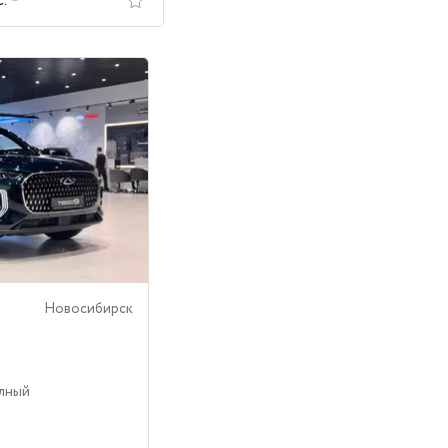
с.
Новосибирск
олный