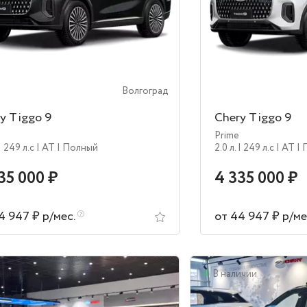
Волгоград
y Tiggo 9
Chery Tiggo 9
Prime
| 249 л.c
| AT
| Полный
2.0 л.
| 249 л.c
| AT
|
35 000 ₽
4 335 000 ₽
4 947 ₽ р/мес.
от 44 947 ₽ р/ме
аличии
В наличии