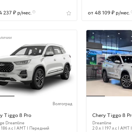
4 237 ₽ р/мес.
от 48 109 ₽ р/мес.
аличии
В наличии
Волгоград
y Tiggo 8 Pro
Chery Tiggo 8 P
ige Dreamline
Dreamline
| 186 л.c
| AMT
| Передний
2.0 л.
| 197 л.c
| AMT