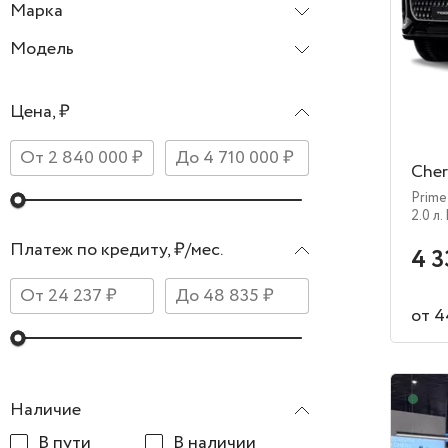
Марка
Chery
Модель
Цена, ₽
Cher
Prime
2.0 л.
Платеж по кредиту, ₽/мес.
4 3
от 4
В н
Наличие
В пути
В наличии