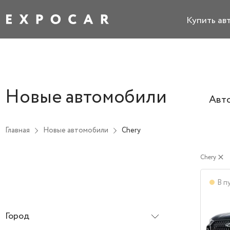
Купить ав
Новые автомобили
Авт
Главная
Новые автомобили
Chery
Chery
close
В п
Город
Все города