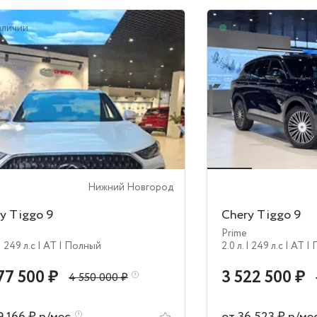
аличии
В наличии
Нижний Новгород
y Tiggo 9
Chery Tiggo 9
Prime
| 249 л.c
| AT
| Полный
2.0 л.
| 249 л.c
| AT
|
77 500 ₽
3 522 500 ₽
4 550 000 ₽