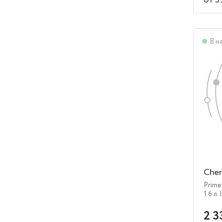
от 3
В н
Cher
Prim
1.6 л.
2 3