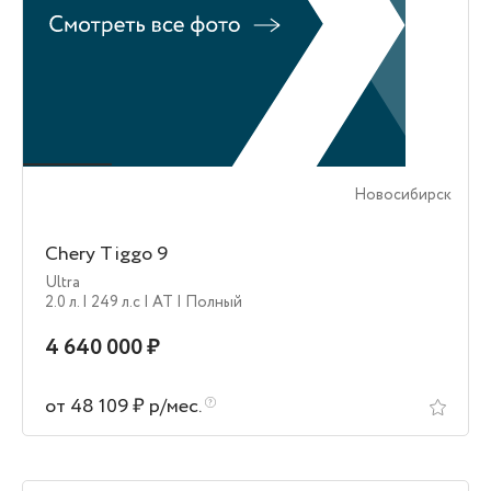
Новосибирск
Chery Tiggo 9
Ultra
2.0 л.
| 249 л.c
| AT
| Полный
4 640 000 ₽
от 48 109 ₽ р/мес.