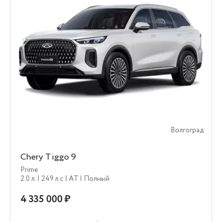
Волгоград
Chery Tiggo 9
Prime
2.0 л.
| 249 л.c
| AT
| Полный
4 335 000 ₽