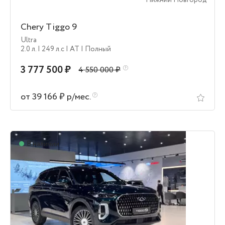
Нижний Новгород
Chery Tiggo 9
Ultra
2.0 л.
| 249 л.c
| AT
| Полный
3 777 500 ₽
4 550 000 ₽
от 39 166 ₽ р/мес.
В наличии