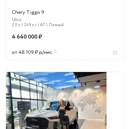
Chery Tiggo 9
Ultra
2.0 л.
| 249 л.c
| AT
| Полный
4 640 000 ₽
от 48 109 ₽ р/мес.
В наличии