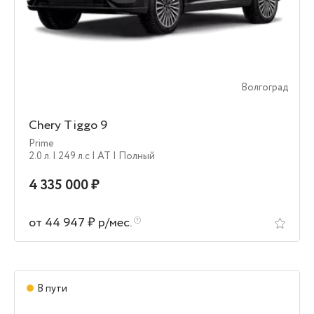
Волгоград
Chery Tiggo 9
Prime
2.0 л.
| 249 л.c
| AT
| Полный
4 335 000 ₽
от 44 947 ₽ р/мес.
В пути