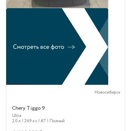
Новосибирск
Chery Tiggo 9
Ultra
2.0 л.
| 249 л.c
| AT
| Полный