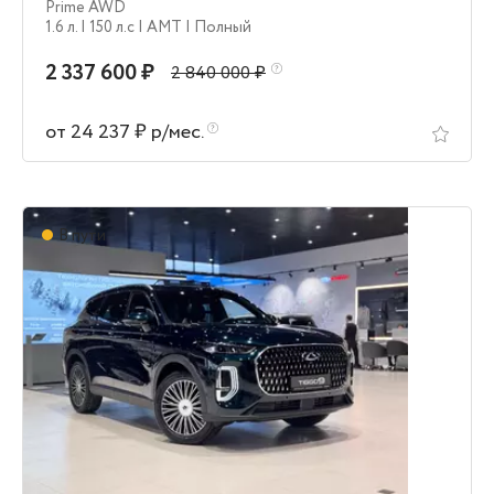
Prime AWD
1.6 л.
| 150 л.c
| AMT
| Полный
2 337 600 ₽
2 840 000 ₽
от 24 237 ₽ р/мес.
В пути