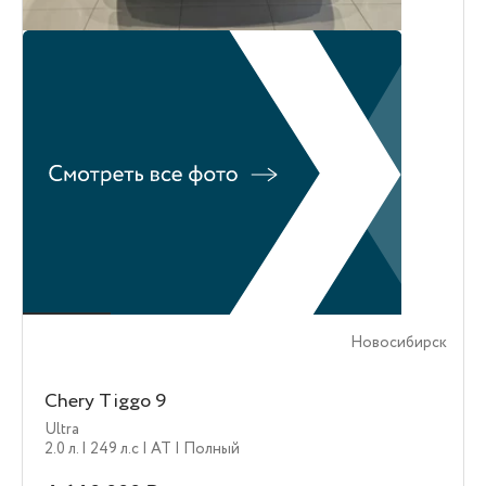
Новосибирск
Chery Tiggo 9
Ultra
2.0 л.
| 249 л.c
| AT
| Полный