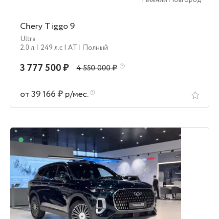
Нижний Новгород
Chery Tiggo 9
Ultra
2.0 л.
| 249 л.c
| AT
| Полный
3 777 500 ₽
4 550 000 ₽
от 39 166 ₽ р/мес.
В наличии