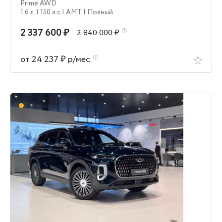
Prime AWD
1.6 л.
| 150 л.c
| AMT
| Полный
2 337 600 ₽
2 840 000 ₽
от 24 237 ₽ р/мес.
В пути