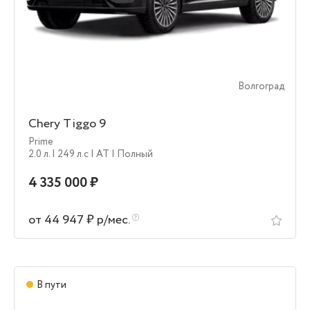
Волгоград
Chery Tiggo 9
Prime
2.0 л.
| 249 л.c
| AT
| Полный
4 335 000 ₽
от 44 947 ₽ р/мес.
В пути