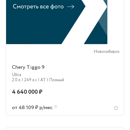
Новосибирск
Chery Tiggo 9
Ultra
2.0 л.
| 249 л.c
| AT
| Полный
4 640 000 ₽
от 48 109 ₽ р/мес.