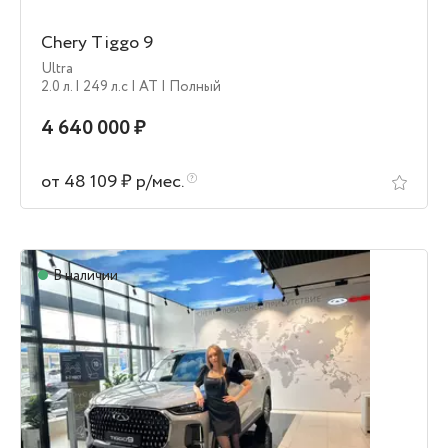
Chery Tiggo 9
Ultra
2.0 л.
| 249 л.c
| AT
| Полный
4 640 000 ₽
от 48 109 ₽ р/мес.
В наличии