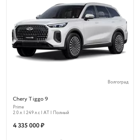
Волгоград
Chery Tiggo 9
Prime
2.0 л.
| 249 л.c
| AT
| Полный
4 335 000 ₽