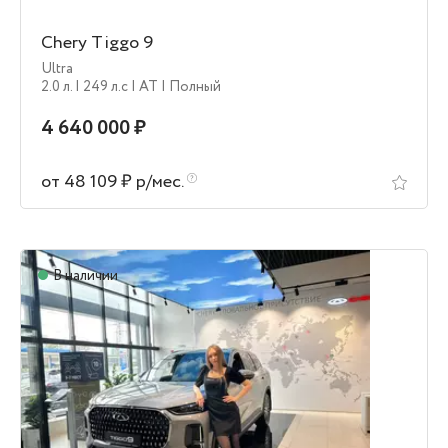
Chery Tiggo 9
Ultra
2.0 л.
| 249 л.c
| AT
| Полный
4 640 000 ₽
от 48 109 ₽ р/мес.
В наличии