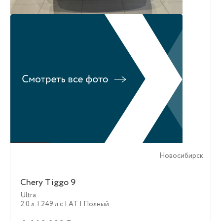
Новосибирск
Chery Tiggo 9
Ultra
2.0 л.
| 249 л.c
| AT
| Полный