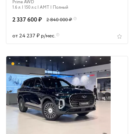
Prime AWD
1.6 л.
| 150 л.c
| AMT
| Полный
2 337 600 ₽
2 840 000 ₽
от 24 237 ₽ р/мес.
В пути