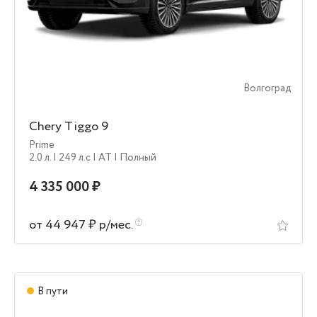
Волгоград
Chery Tiggo 9
Prime
2.0 л.
| 249 л.c
| AT
| Полный
4 335 000 ₽
от 44 947 ₽ р/мес.
В пути