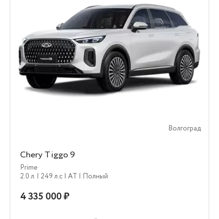
Волгоград
Chery Tiggo 9
Prime
2.0 л.
| 249 л.c
| AT
| Полный
4 335 000 ₽