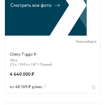
Новосибирск
Chery Tiggo 9
Ultra
2.0 л.
| 249 л.c
| AT
| Полный
4 640 000 ₽
от 48 109 ₽ р/мес.