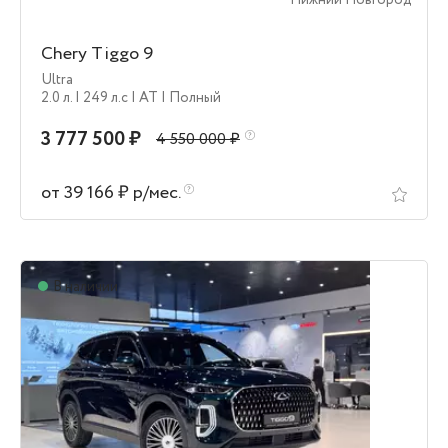
Нижний Новгород
Chery Tiggo 9
Ultra
2.0 л.
| 249 л.c
| AT
| Полный
3 777 500 ₽
4 550 000 ₽
от 39 166 ₽ р/мес.
В наличии