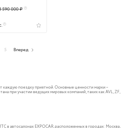
3 590 000 ₽
с.
5
Вперед
т каждую поездку приятной. Основные ценности марки –
тана при участии ведущих мировых компаний, таких как AVL, ZF,
 c ПТС в автосалонах EXPOCAR, расположенных в городах: Москва,