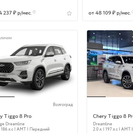
4 237 ₽ р/мес.
от 48 109 ₽ р/мес.
аличии
В наличии
Волгоград
y Tiggo 8 Pro
Chery Tiggo 8 P
ige Dreamline
Dreamline
| 186 л.c
| AMT
| Передний
2.0 л.
| 197 л.c
| AMT