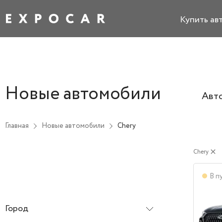
Купить ав
Новые автомобили
Авт
Главная
Новые автомобили
Chery
Chery
close
В п
Город
Все города