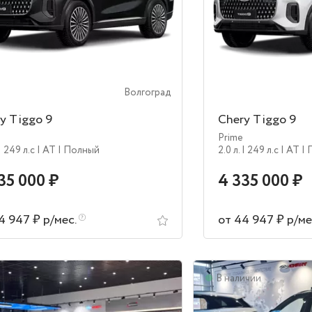
Волгоград
y Tiggo 9
Chery Tiggo 9
Prime
| 249 л.c
| AT
| Полный
2.0 л.
| 249 л.c
| AT
|
35 000 ₽
4 335 000 ₽
4 947 ₽ р/мес.
от 44 947 ₽ р/ме
аличии
В наличии