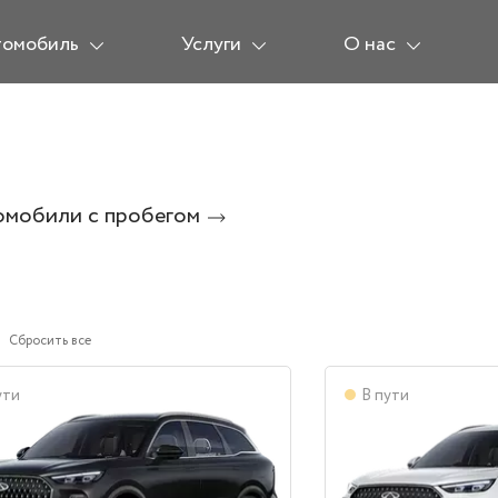
томобиль
Услуги
О нас
омобили с пробегом
Сбросить все
ути
В пути