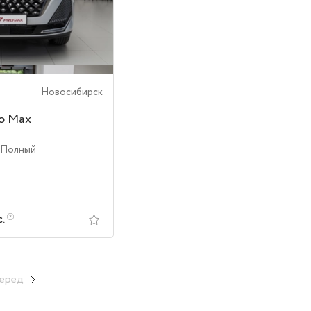
Новосибирск
ro Max
 Полный
с.
еред