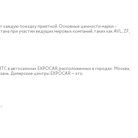
т каждую поездку приятной. Основные ценности марки –
тана при участии ведущих мировых компаний, таких как AVL, ZF,
 c ПТС в автосалонах EXPOCAR, расположенных в городах: Москва,
азань. Дилерские центры EXPOCAR — это: