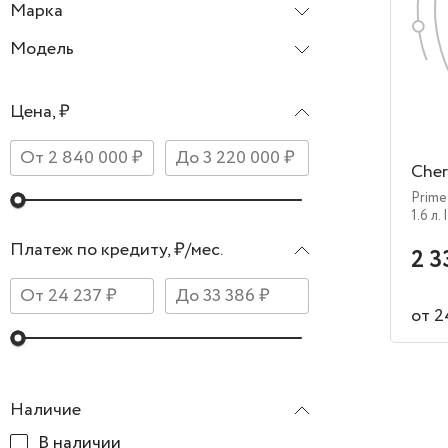
Марка
Chery
Модель
Tiggo 7 Pro Max
Цена, ₽
Cher
Prim
1.6 л.
Платеж по кредиту, ₽/мес.
2 3
от 2
Наличие
В наличии