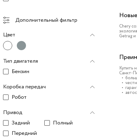
Новые
Дополнительный фильтр
Chery с
экология
Цвет
Getrag и
Преим
Тип двигателя
Купить н
Бензин
Санкт-Пе
больш
честн
Коробка передач
гаран
автос
Робот
Привод
Задний
Полный
Передний