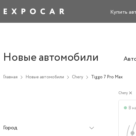
Купить ав
Новые автомобили
Авт
Главная
Новые автомобили
Chery
Tiggo 7 Pro Max
Chery
close
В н
Город
Все города