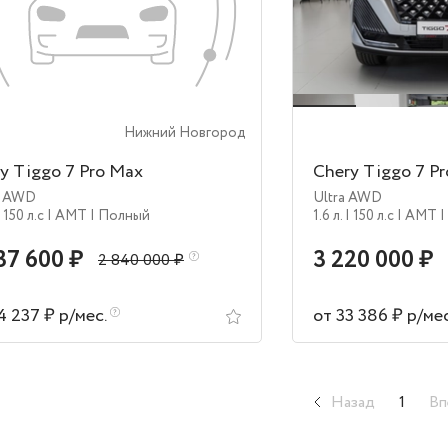
Нижний Новгород
y Tiggo 7 Pro Max
Chery Tiggo 7 P
e AWD
Ultra AWD
| 150 л.c
| AMT
| Полный
1.6 л.
| 150 л.c
| AMT
|
37 600 ₽
3 220 000 ₽
2 840 000 ₽
4 237 ₽ р/мес.
от 33 386 ₽ р/ме
Назад
1
Вп