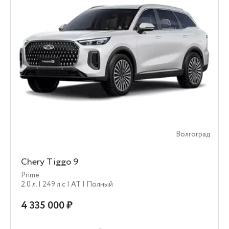
Волгоград
Chery Tiggo 9
Prime
2.0 л.
| 249 л.c
| AT
| Полный
4 335 000 ₽