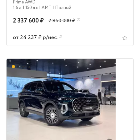
Prime AWD
1.6 л.
| 150 л.c
| AMT
| Полный
2 337 600 ₽
2 840 000 ₽
от 24 237 ₽ р/мес.
В пути