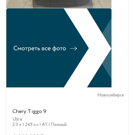
Новосибирск
Chery Tiggo 9
Ultra
2.0 л.
| 249 л.c
| AT
| Полный