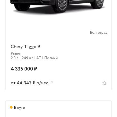
Волгоград
Chery Tiggo 9
Prime
2.0 л.
| 249 л.c
| AT
| Полный
4 335 000 ₽
от 44 947 ₽ р/мес.
В пути