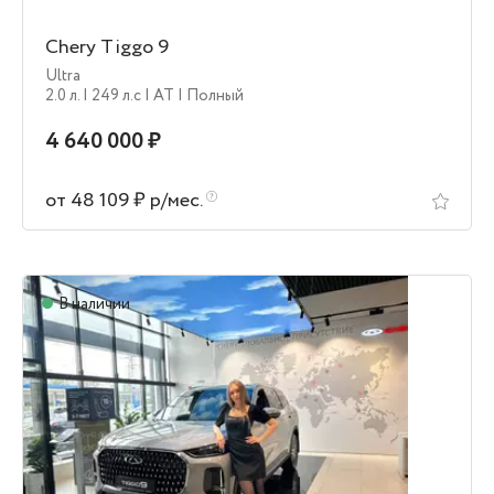
Chery Tiggo 9
Ultra
2.0 л.
| 249 л.c
| AT
| Полный
4 640 000 ₽
от 48 109 ₽ р/мес.
В наличии