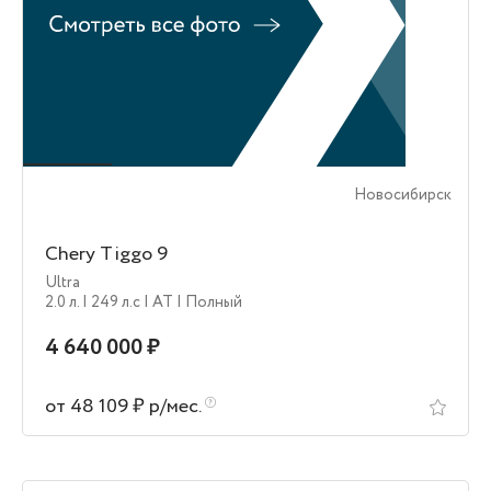
Новосибирск
Chery Tiggo 9
Ultra
2.0 л.
| 249 л.c
| AT
| Полный
4 640 000 ₽
от 48 109 ₽ р/мес.