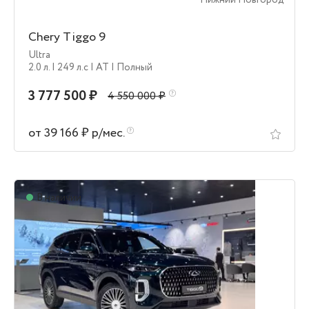
Нижний Новгород
Chery Tiggo 9
Ultra
2.0 л.
| 249 л.c
| AT
| Полный
3 777 500 ₽
4 550 000 ₽
от 39 166 ₽ р/мес.
В наличии