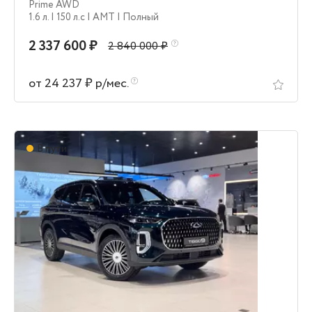
Prime AWD
1.6 л.
| 150 л.c
| AMT
| Полный
2 337 600 ₽
2 840 000 ₽
от 24 237 ₽ р/мес.
В пути