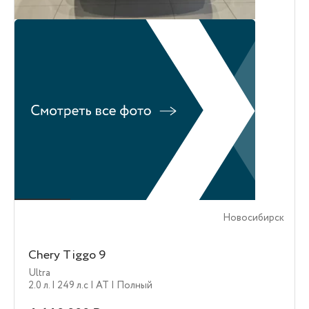
Новосибирск
Chery Tiggo 9
Ultra
2.0 л.
| 249 л.c
| AT
| Полный