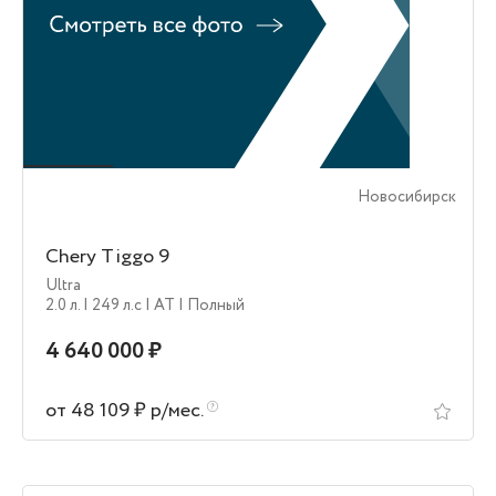
Новосибирск
Chery Tiggo 9
Ultra
2.0 л.
| 249 л.c
| AT
| Полный
4 640 000 ₽
от 48 109 ₽ р/мес.