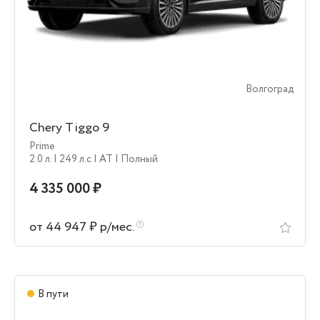
Волгоград
Chery Tiggo 9
Prime
2.0 л.
| 249 л.c
| AT
| Полный
4 335 000 ₽
от 44 947 ₽ р/мес.
В пути