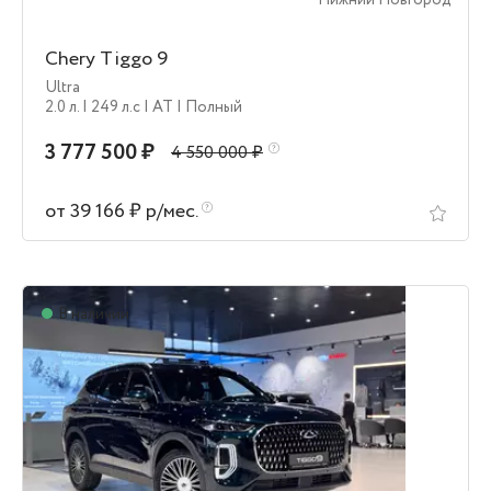
Нижний Новгород
Chery Tiggo 9
Ultra
2.0 л.
| 249 л.c
| AT
| Полный
3 777 500 ₽
4 550 000 ₽
от 39 166 ₽ р/мес.
В наличии