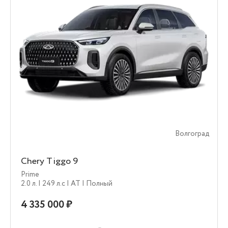
Волгоград
Chery Tiggo 9
Prime
2.0 л.
| 249 л.c
| AT
| Полный
4 335 000 ₽