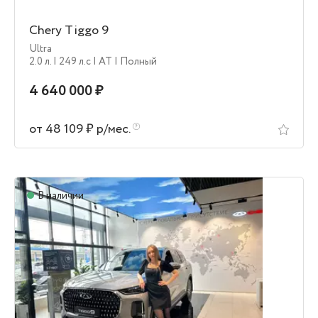
Chery Tiggo 9
Ultra
2.0 л.
| 249 л.c
| AT
| Полный
4 640 000 ₽
от 48 109 ₽ р/мес.
В наличии