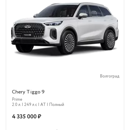
Волгоград
Chery Tiggo 9
Prime
2.0 л.
| 249 л.c
| AT
| Полный
4 335 000 ₽