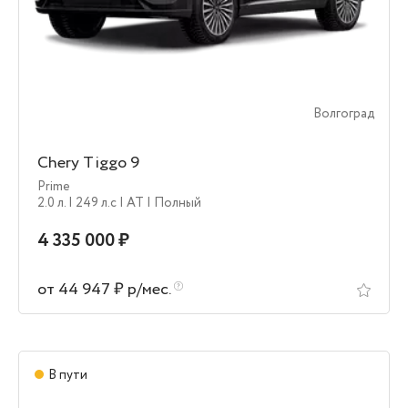
Волгоград
Chery Tiggo 9
Prime
2.0 л.
| 249 л.c
| AT
| Полный
4 335 000 ₽
от 44 947 ₽ р/мес.
В пути