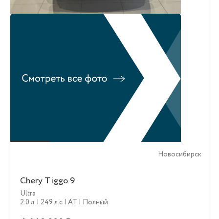
Новосибирск
Chery Tiggo 9
Ultra
2.0 л.
| 249 л.c
| AT
| Полный