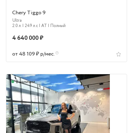
Chery Tiggo 9
Ultra
2.0 л.
| 249 л.c
| AT
| Полный
4 640 000 ₽
от 48 109 ₽ р/мес.
В наличии