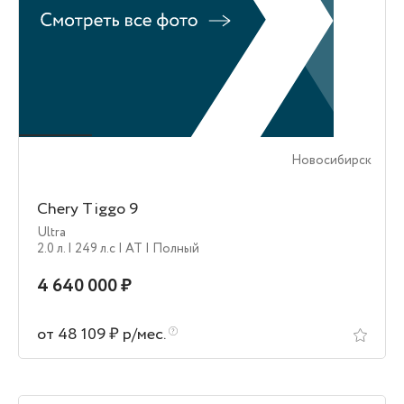
Новосибирск
Chery Tiggo 9
Ultra
2.0 л.
| 249 л.c
| AT
| Полный
4 640 000 ₽
от 48 109 ₽ р/мес.