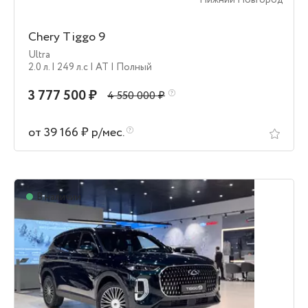
Нижний Новгород
Chery Tiggo 9
Ultra
2.0 л.
| 249 л.c
| AT
| Полный
3 777 500 ₽
4 550 000 ₽
от 39 166 ₽ р/мес.
В наличии