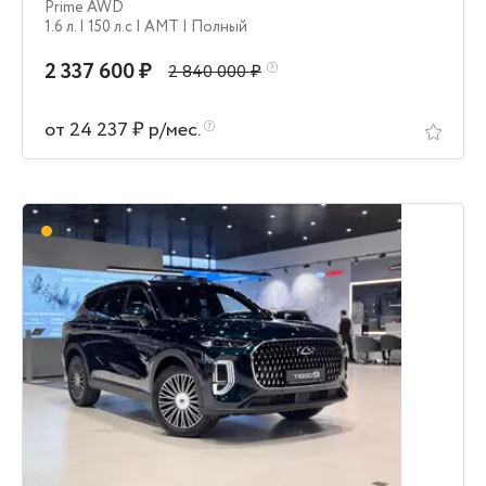
Prime AWD
1.6 л.
| 150 л.c
| AMT
| Полный
2 337 600 ₽
2 840 000 ₽
от 24 237 ₽ р/мес.
В пути