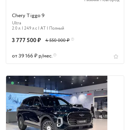
Нижний Новгород
Chery Tiggo 9
Ultra
2.0 л.
| 249 л.c
| AT
| Полный
3 777 500 ₽
4 550 000 ₽
от 39 166 ₽ р/мес.
В наличии