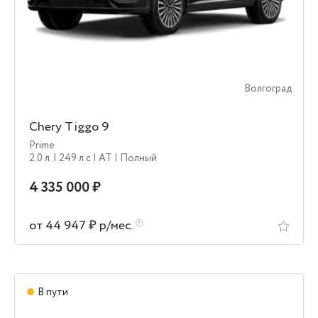
Волгоград
Chery Tiggo 9
Prime
2.0 л.
| 249 л.c
| AT
| Полный
4 335 000 ₽
от 44 947 ₽ р/мес.
В пути