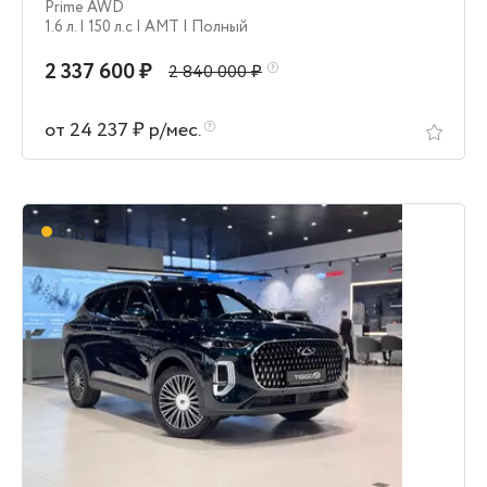
Prime AWD
1.6 л.
| 150 л.c
| AMT
| Полный
2 337 600 ₽
2 840 000 ₽
от 24 237 ₽ р/мес.
В пути