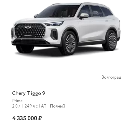
Волгоград
Chery Tiggo 9
Prime
2.0 л.
| 249 л.c
| AT
| Полный
4 335 000 ₽