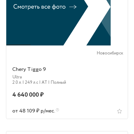
Новосибирск
Chery Tiggo 9
Ultra
2.0 л.
| 249 л.c
| AT
| Полный
4 640 000 ₽
от 48 109 ₽ р/мес.