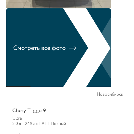
Новосибирск
Chery Tiggo 9
Ultra
2.0 л.
| 249 л.c
| AT
| Полный