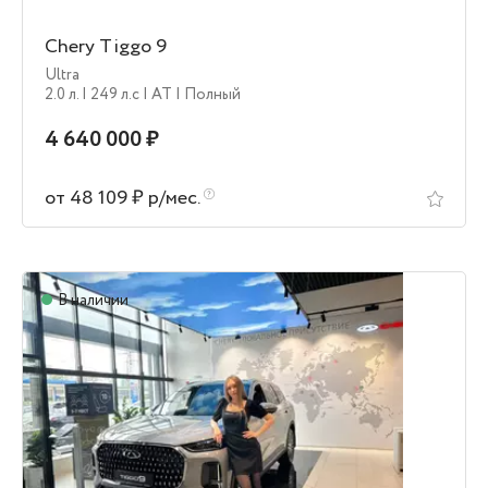
Chery Tiggo 9
Ultra
2.0 л.
| 249 л.c
| AT
| Полный
4 640 000 ₽
от 48 109 ₽ р/мес.
В наличии