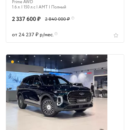
Prime AWD
1.6 л.
| 150 л.c
| AMT
| Полный
2 337 600 ₽
2 840 000 ₽
от 24 237 ₽ р/мес.
В пути