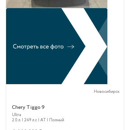
Новосибирск
Chery Tiggo 9
Ultra
2.0 л.
| 249 л.c
| AT
| Полный