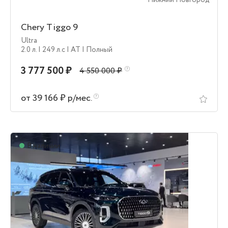
Нижний Новгород
Chery Tiggo 9
Ultra
2.0 л.
| 249 л.c
| AT
| Полный
3 777 500 ₽
4 550 000 ₽
от 39 166 ₽ р/мес.
В наличии