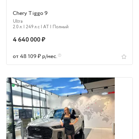
Chery Tiggo 9
Ultra
2.0 л.
| 249 л.c
| AT
| Полный
4 640 000 ₽
от 48 109 ₽ р/мес.
В наличии