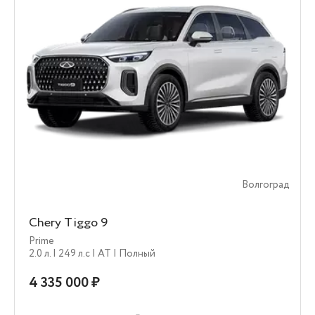
Волгоград
Chery Tiggo 9
Prime
2.0 л.
| 249 л.c
| AT
| Полный
4 335 000 ₽