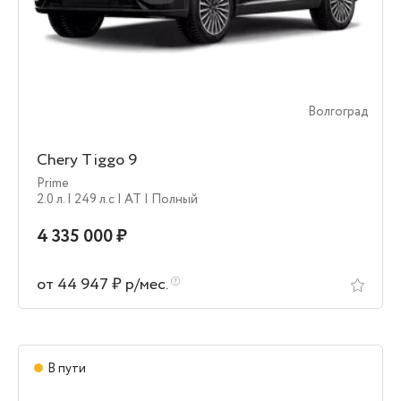
Волгоград
Chery Tiggo 9
Prime
2.0 л.
| 249 л.c
| AT
| Полный
4 335 000 ₽
от 44 947 ₽ р/мес.
В пути