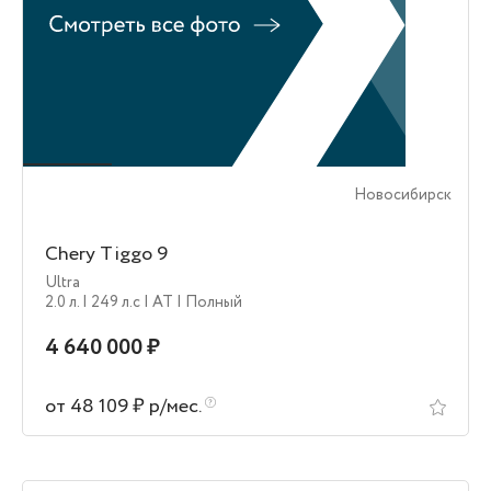
Новосибирск
Chery Tiggo 9
Ultra
2.0 л.
| 249 л.c
| AT
| Полный
4 640 000 ₽
от 48 109 ₽ р/мес.