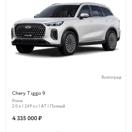
Волгоград
Chery Tiggo 9
Prime
2.0 л.
| 249 л.c
| AT
| Полный
4 335 000 ₽