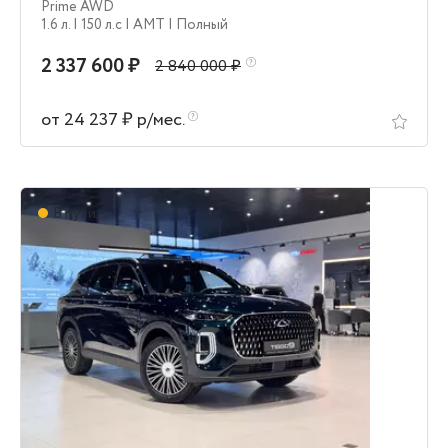
Prime AWD
1.6 л.
| 150 л.c
| AMT
| Полный
2 337 600 ₽
2 840 000 ₽
от 24 237 ₽ р/мес.
В пути