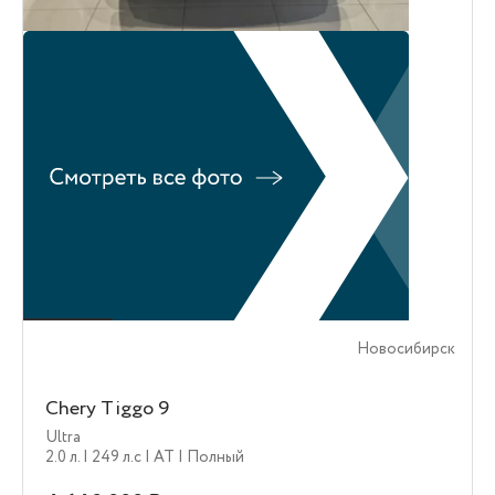
Новосибирск
Chery Tiggo 9
Ultra
2.0 л.
| 249 л.c
| AT
| Полный