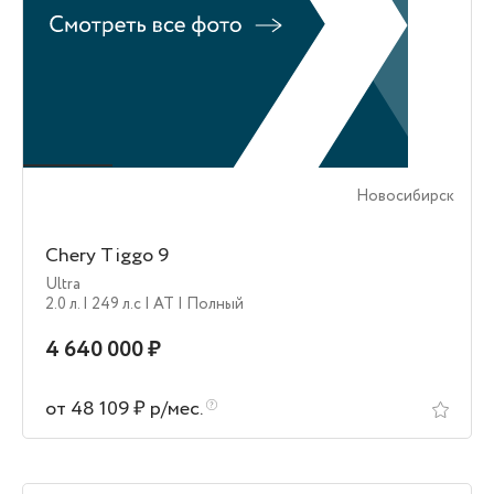
Новосибирск
Chery Tiggo 9
Ultra
2.0 л.
| 249 л.c
| AT
| Полный
4 640 000 ₽
от 48 109 ₽ р/мес.