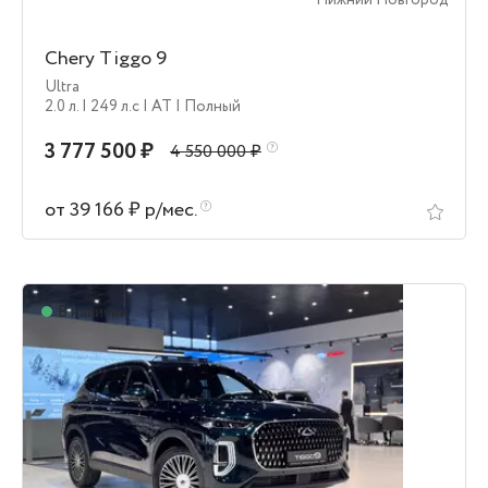
Нижний Новгород
Chery Tiggo 9
Ultra
2.0 л.
| 249 л.c
| AT
| Полный
3 777 500 ₽
4 550 000 ₽
от 39 166 ₽ р/мес.
В наличии