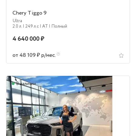
Chery Tiggo 9
Ultra
2.0 л.
| 249 л.c
| AT
| Полный
4 640 000 ₽
от 48 109 ₽ р/мес.
В наличии