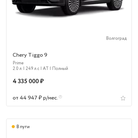
Волгоград
Chery Tiggo 9
Prime
2.0 л.
| 249 л.c
| AT
| Полный
4 335 000 ₽
от 44 947 ₽ р/мес.
В пути