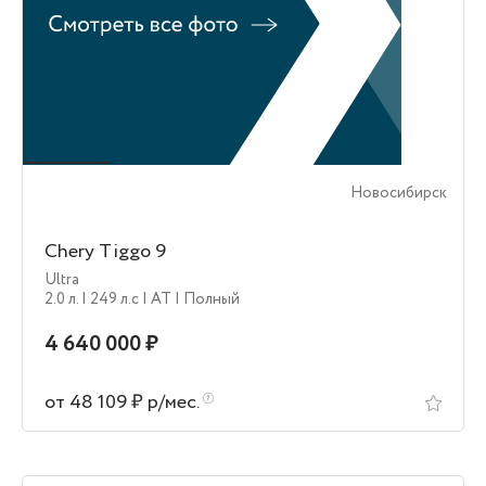
Новосибирск
Chery Tiggo 9
Ultra
2.0 л.
| 249 л.c
| AT
| Полный
4 640 000 ₽
от 48 109 ₽ р/мес.