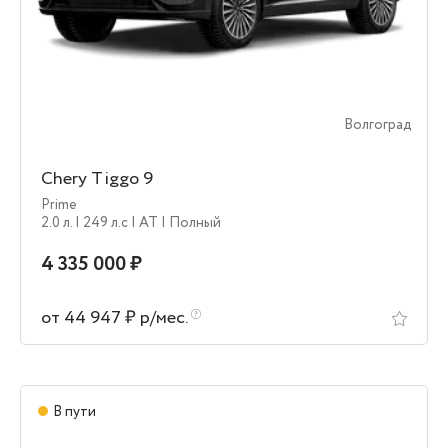
Волгоград
Chery Tiggo 9
Prime
2.0 л.
| 249 л.c
| AT
| Полный
4 335 000 ₽
от 44 947 ₽ р/мес.
В пути