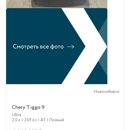
Новосибирск
Chery Tiggo 9
Ultra
2.0 л.
| 249 л.c
| AT
| Полный