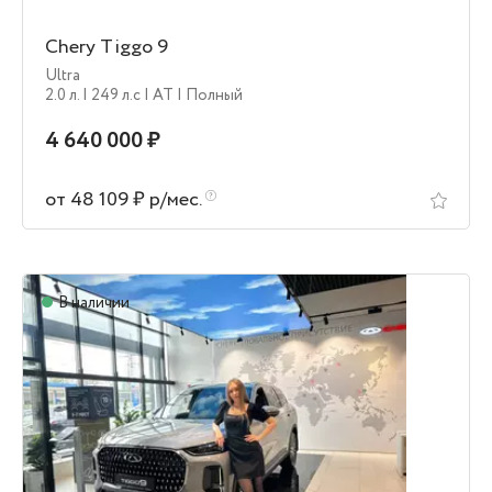
Chery Tiggo 9
Ultra
2.0 л.
| 249 л.c
| AT
| Полный
4 640 000 ₽
от 48 109 ₽ р/мес.
В наличии