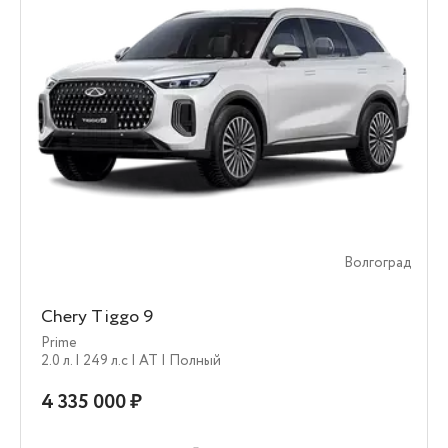
Волгоград
Chery Tiggo 9
Prime
2.0 л.
| 249 л.c
| AT
| Полный
4 335 000 ₽