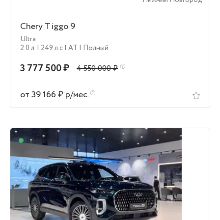
Нижний Новгород
Chery Tiggo 9
Ultra
2.0 л.
| 249 л.c
| AT
| Полный
3 777 500 ₽
4 550 000 ₽
от 39 166 ₽ р/мес.
В наличии