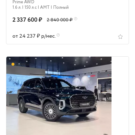
Prime AWD
1.6 л.
| 150 л.c
| AMT
| Полный
2 337 600 ₽
2 840 000 ₽
от 24 237 ₽ р/мес.
В пути