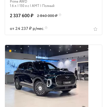
Prime AWD
1.6 л.
| 150 л.c
| AMT
| Полный
2 337 600 ₽
2 840 000 ₽
от 24 237 ₽ р/мес.
В пути