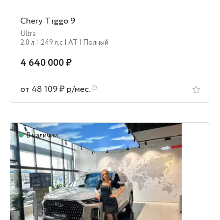
Chery Tiggo 9
Ultra
2.0 л.
| 249 л.c
| AT
| Полный
4 640 000 ₽
от 48 109 ₽ р/мес.
В наличии