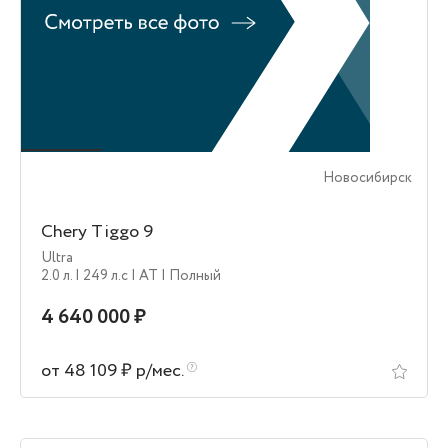
Новосибирск
Chery Tiggo 9
Ultra
2.0 л.
| 249 л.c
| AT
| Полный
4 640 000 ₽
от 48 109 ₽ р/мес.