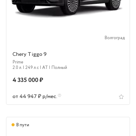
Волгоград
Chery Tiggo 9
Prime
2.0 л.
| 249 л.c
| AT
| Полный
4 335 000 ₽
от 44 947 ₽ р/мес.
В пути