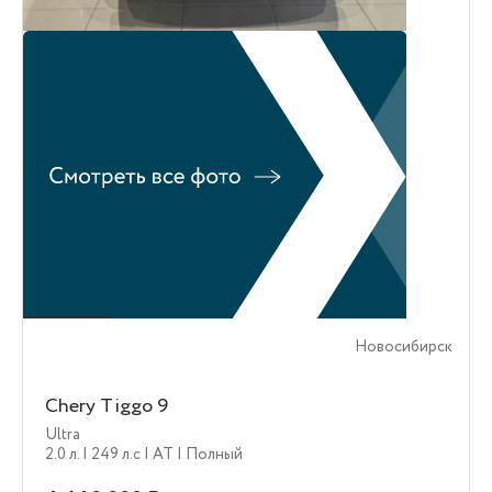
Новосибирск
Chery Tiggo 9
Ultra
2.0 л.
| 249 л.c
| AT
| Полный