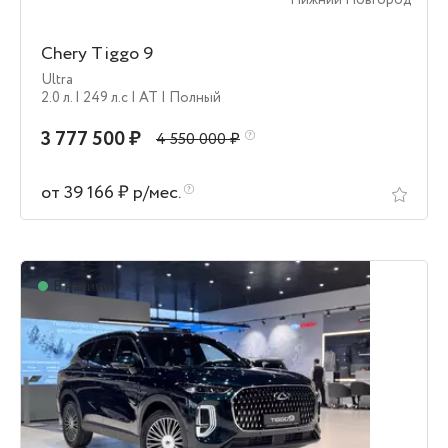
Нижний Новгород
Chery Tiggo 9
Ultra
2.0 л.
| 249 л.c
| AT
| Полный
3 777 500 ₽
4 550 000 ₽
от 39 166 ₽ р/мес.
В наличии