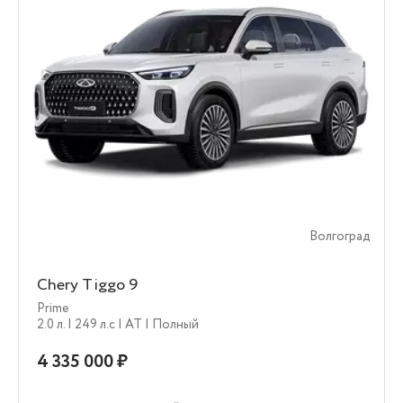
Волгоград
Chery Tiggo 9
Prime
2.0 л.
| 249 л.c
| AT
| Полный
4 335 000 ₽