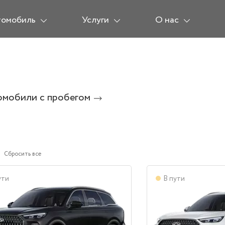
томобиль
Услуги
О нас
омобили с пробегом
Сбросить все
ути
В пути