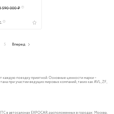
3 590 000 ₽
с.
5
Вперед
т каждую поездку приятной. Основные ценности марки –
тана при участии ведущих мировых компаний, таких как AVL, ZF,
 c ПТС в автосалонах EXPOCAR, расположенных в городах: Москва,