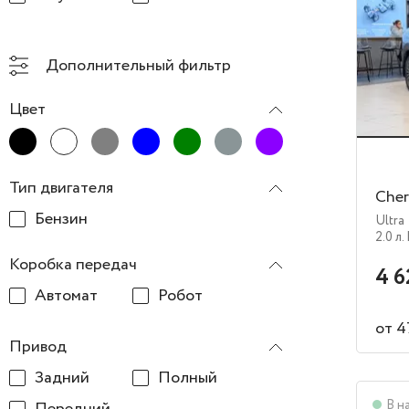
Дополнительный фильтр
Цвет
Тип двигателя
Cher
Бензин
Ultra
2.0 л.
Коробка передач
4 6
Автомат
Робот
от 4
Привод
Задний
Полный
В н
Передний