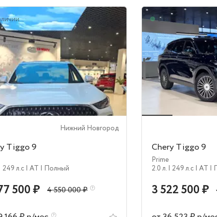
аличии
В наличии
Нижний Новгород
y Tiggo 9
Chery Tiggo 9
Prime
| 249 л.c
| AT
| Полный
2.0 л.
| 249 л.c
| AT
|
77 500 ₽
3 522 500 ₽
4 550 000 ₽