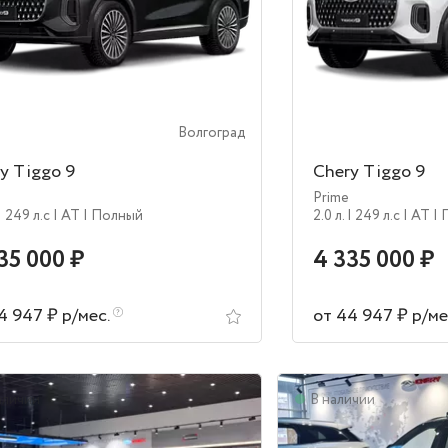
Волгоград
y Tiggo 9
Chery Tiggo 9
Prime
| 249 л.c
| AT
| Полный
2.0 л.
| 249 л.c
| AT
|
35 000 ₽
4 335 000 ₽
4 947 ₽ р/мес.
от 44 947 ₽ р/ме
аличии
В наличии