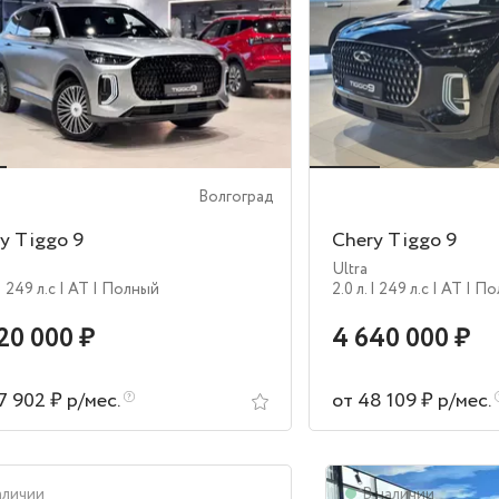
Волгоград
y Tiggo 9
Chery Tiggo 9
Ultra
| 249 л.c
| AT
| Полный
2.0 л.
| 249 л.c
| AT
| П
20 000 ₽
4 640 000 ₽
7 902 ₽ р/мес.
от 48 109 ₽ р/мес.
аличии
В наличии