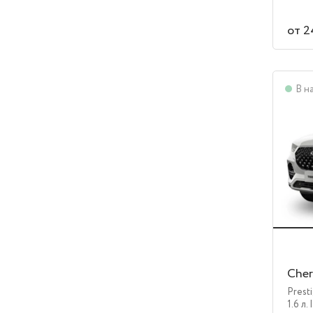
от 2
В н
Cher
Prest
1.6 л.