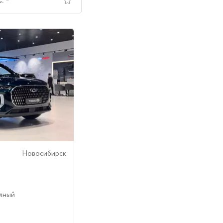
с.
Новосибирск
олный