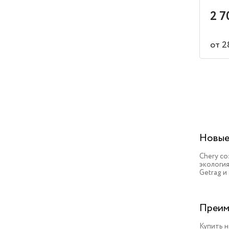
2 7
от 2
Новые
Chery с
экология
Getrag и
Преим
Купить н