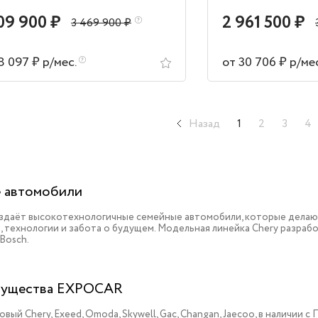
09 900 ₽
2 961 500 ₽
3 469 900 ₽
8 097 ₽ р/мес.
от 30 706 ₽ р/ме
Назад
1
2
3
4
 автомобили
оздаёт высокотехнологичные семейные автомобили, которые делаю
, технологии и забота о будущем. Модельная линейка Chery разрабо
 Bosch.
ущества EXPOCAR
овый Chery, Exeed, Omoda, Skywell, Gac, Changan, Jaecoo, в наличии