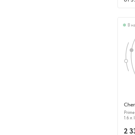
от 3
В н
Cher
Prim
1.6 л.
2 3