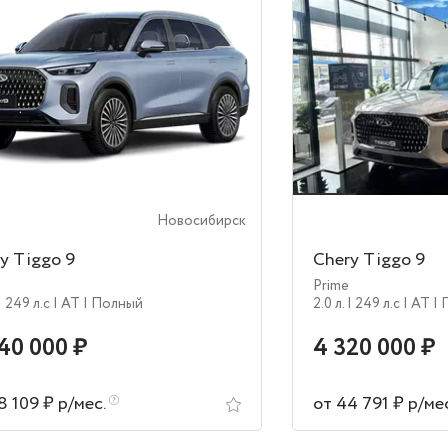
Новосибирск
y Tiggo 9
Chery Tiggo 9
Prime
| 249 л.c
| AT
| Полный
2.0 л.
| 249 л.c
| AT
|
40 000 ₽
4 320 000 ₽
8 109 ₽ р/мес.
от 44 791 ₽ р/ме