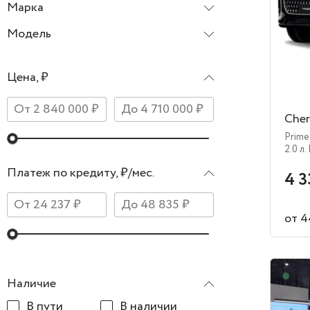
Марка
Chery
Модель
Цена, ₽
Cher
Prime
2.0 л.
Платеж по кредиту, ₽/мес.
4 3
от 4
В н
Наличие
В пути
В наличии