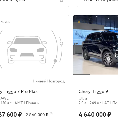
9 166 ₽ р/мес.
от 36 523 ₽ р/ме
аличии
В пути
Нижний Новгород
y Tiggo 7 Pro Max
Chery Tiggo 9
e AWD
Ultra
| 150 л.c
| AMT
| Полный
2.0 л.
| 249 л.c
| AT
| П
37 600 ₽
4 640 000 ₽
2 840 000 ₽