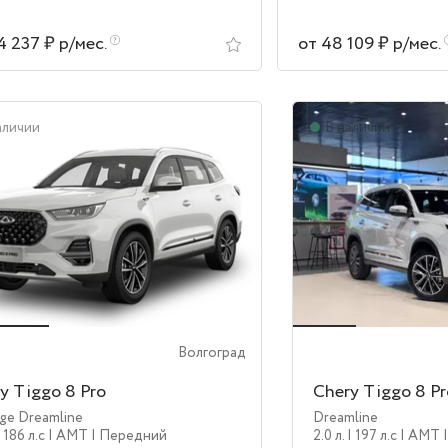
4 237 ₽ р/мес.
от 48 109 ₽ р/мес.
аличии
В наличии
Волгоград
y Tiggo 8 Pro
Chery Tiggo 8 P
ige Dreamline
Dreamline
| 186 л.c
| AMT
| Передний
2.0 л.
| 197 л.c
| AMT