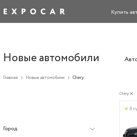
Купить ав
Новые автомобили
Авт
Главная
Новые автомобили
Chery
Chery
close
В п
Город
Все города