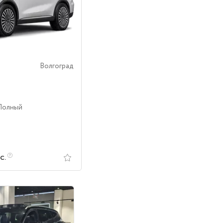
Волгоград
 Полный
с.