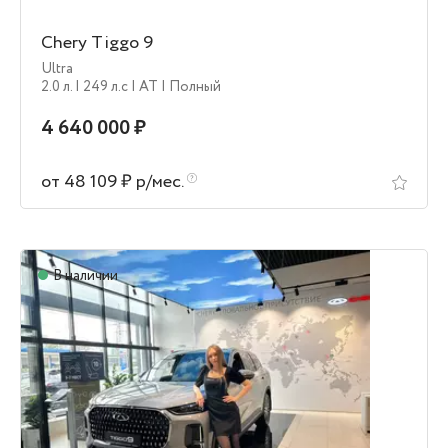
Chery Tiggo 9
Ultra
2.0 л.
| 249 л.c
| AT
| Полный
4 640 000 ₽
от 48 109 ₽ р/мес.
В наличии