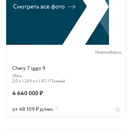
Новосибирск
Chery Tiggo 9
Ultra
2.0 л.
| 249 л.c
| AT
| Полный
4 640 000 ₽
от 48 109 ₽ р/мес.