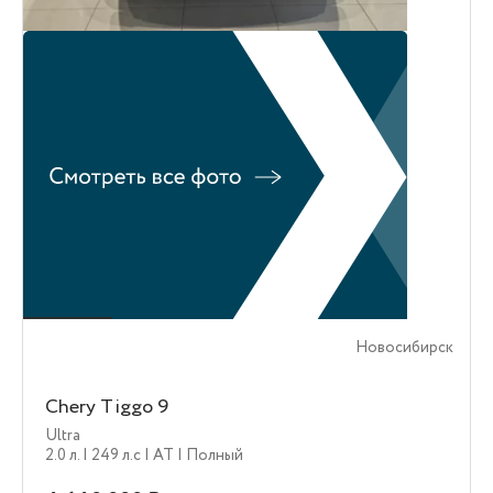
Новосибирск
Chery Tiggo 9
Ultra
2.0 л.
| 249 л.c
| AT
| Полный