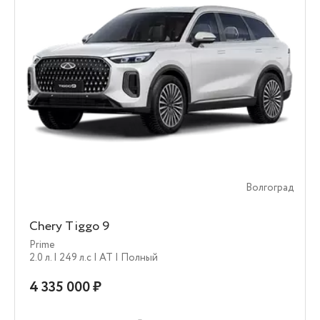
Волгоград
Chery Tiggo 9
Prime
2.0 л.
| 249 л.c
| AT
| Полный
4 335 000 ₽