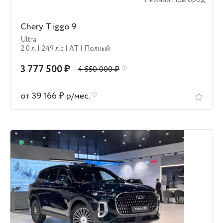
Нижний Новгород
Chery Tiggo 9
Ultra
2.0 л.
| 249 л.c
| AT
| Полный
3 777 500 ₽
4 550 000 ₽
от 39 166 ₽ р/мес.
В наличии