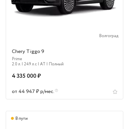
Волгоград
Chery Tiggo 9
Prime
2.0 л.
| 249 л.c
| AT
| Полный
4 335 000 ₽
от 44 947 ₽ р/мес.
В пути