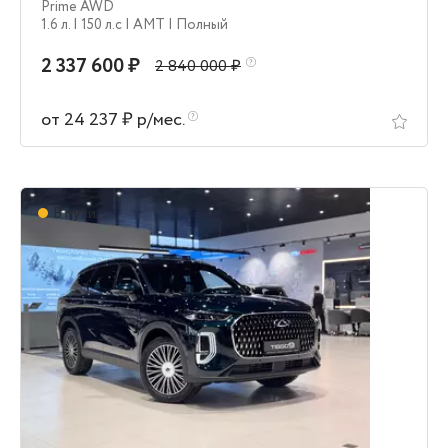
Prime AWD
1.6 л.
| 150 л.c
| AMT
| Полный
2 337 600 ₽
2 840 000 ₽
от 24 237 ₽ р/мес.
В пути