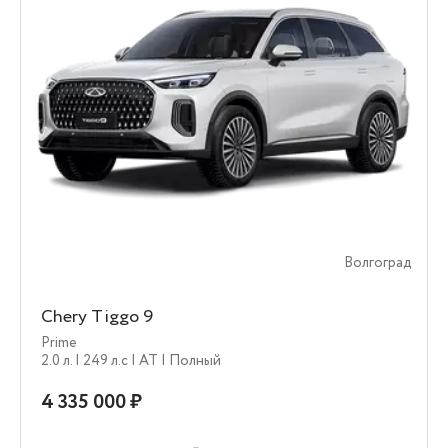
Волгоград
Chery Tiggo 9
Prime
2.0 л.
| 249 л.c
| AT
| Полный
4 335 000 ₽