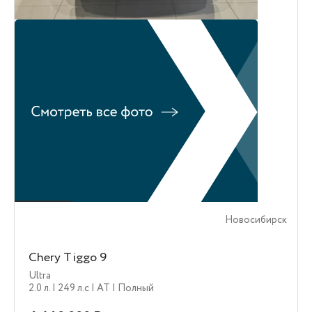
Новосибирск
Chery Tiggo 9
Ultra
2.0 л.
| 249 л.c
| AT
| Полный