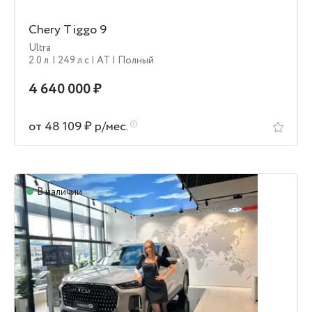
Chery Tiggo 9
Ultra
2.0 л.
| 249 л.c
| AT
| Полный
4 640 000 ₽
от 48 109 ₽ р/мес.
В наличии