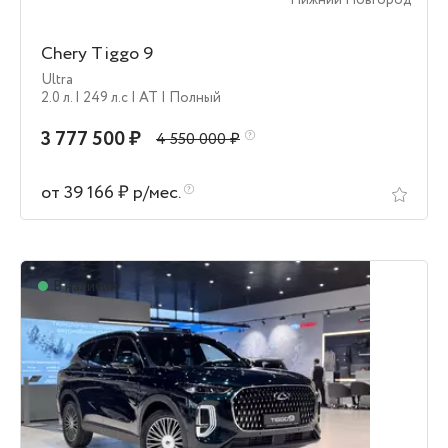
Нижний Новгород
Chery Tiggo 9
Ultra
2.0 л.
| 249 л.c
| AT
| Полный
3 777 500 ₽
4 550 000 ₽
от 39 166 ₽ р/мес.
В наличии