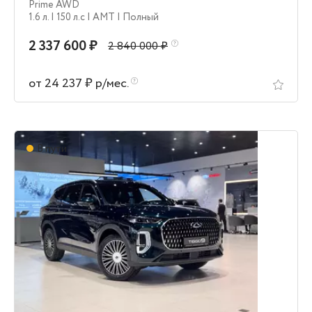
Prime AWD
1.6 л.
| 150 л.c
| AMT
| Полный
2 337 600 ₽
2 840 000 ₽
от 24 237 ₽ р/мес.
В пути