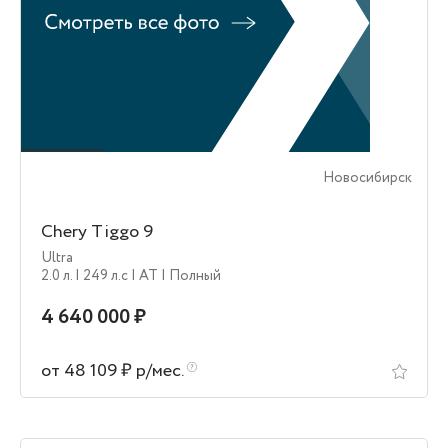
Новосибирск
Chery Tiggo 9
Ultra
2.0 л.
| 249 л.c
| AT
| Полный
4 640 000 ₽
от 48 109 ₽ р/мес.