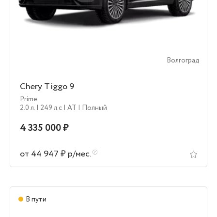
Волгоград
Chery Tiggo 9
Prime
2.0 л.
| 249 л.c
| AT
| Полный
4 335 000 ₽
от 44 947 ₽ р/мес.
В пути