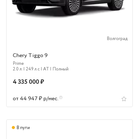
Волгоград
Chery Tiggo 9
Prime
2.0 л.
| 249 л.c
| AT
| Полный
4 335 000 ₽
от 44 947 ₽ р/мес.
В пути