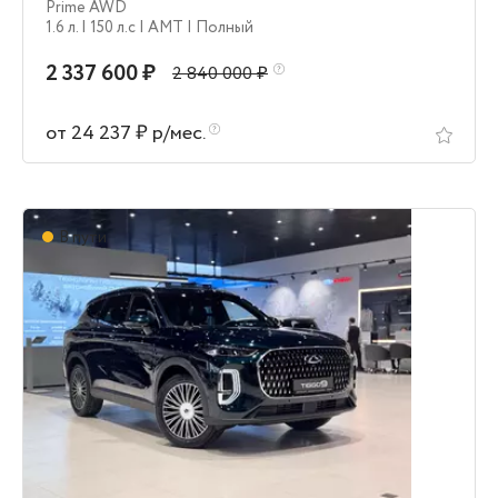
Prime AWD
1.6 л.
| 150 л.c
| AMT
| Полный
2 337 600 ₽
2 840 000 ₽
от 24 237 ₽ р/мес.
В пути