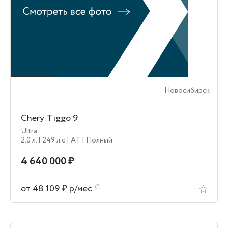
Новосибирск
Chery Tiggo 9
Ultra
2.0 л.
| 249 л.c
| AT
| Полный
4 640 000 ₽
от 48 109 ₽ р/мес.