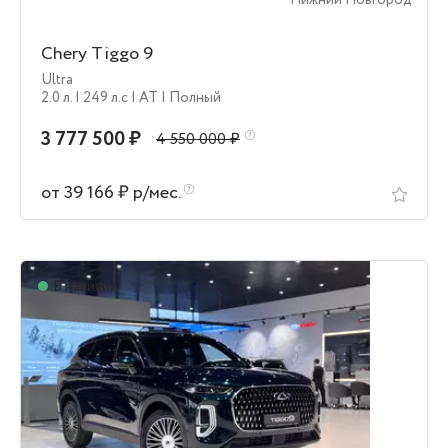
Нижний Новгород
Chery Tiggo 9
Ultra
2.0 л.
| 249 л.c
| AT
| Полный
3 777 500 ₽
4 550 000 ₽
от 39 166 ₽ р/мес.
В наличии