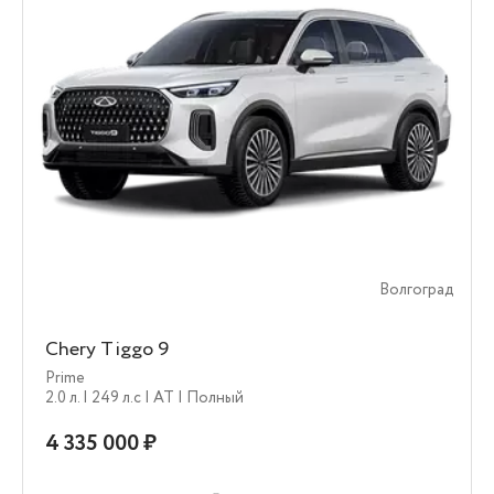
Волгоград
Chery Tiggo 9
Prime
2.0 л.
| 249 л.c
| AT
| Полный
4 335 000 ₽