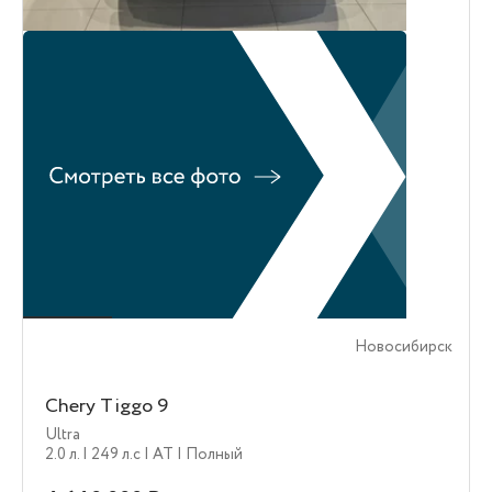
Новосибирск
Chery Tiggo 9
Ultra
2.0 л.
| 249 л.c
| AT
| Полный