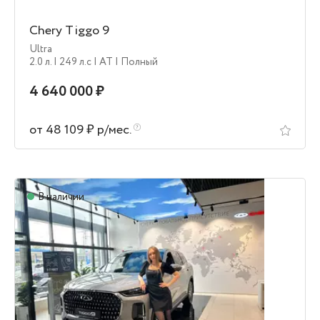
Chery Tiggo 9
Ultra
2.0 л.
| 249 л.c
| AT
| Полный
4 640 000 ₽
от 48 109 ₽ р/мес.
В наличии