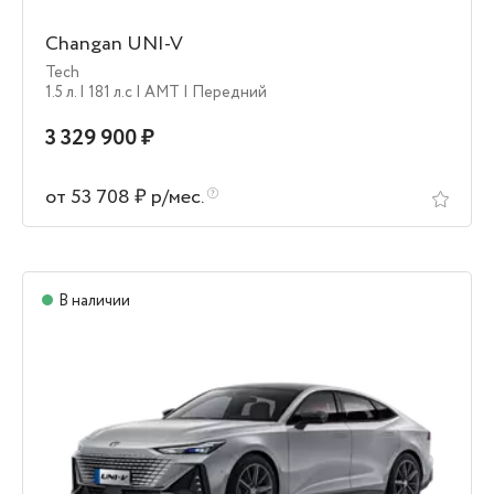
Changan UNI-V
Tech
1.5 л.
| 181 л.c
| AMT
| Передний
3 329 900 ₽
от 53 708 ₽ р/мес.
В наличии