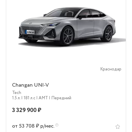
Краснодар
Changan UNI-V
Tech
1.5 л.
| 181 л.c
| AMT
| Передний
3 329 900 ₽
от 53 708 ₽ р/мес.