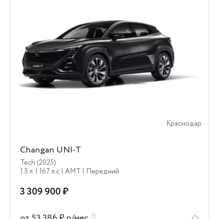
Краснодар
Changan UNI-T
Tech (2025)
1.5 л.
| 167 л.c
| AMT
| Передний
3 309 900 ₽
от 53 386 ₽ р/мес.