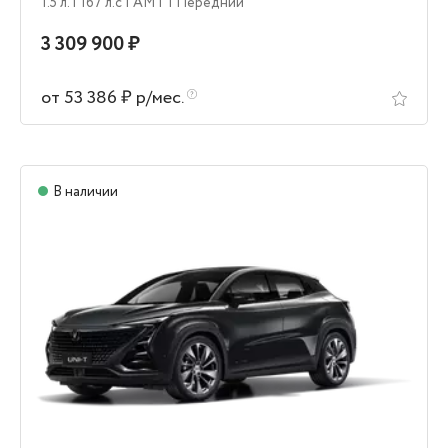
1.5 л.
| 167 л.c
| AMT
| Передний
3 309 900 ₽
от 53 386 ₽ р/мес.
В наличии