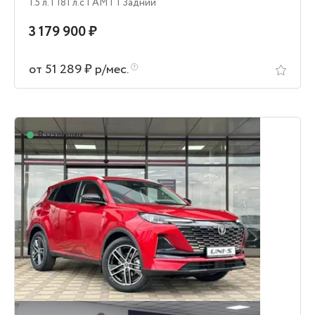
1.5 л.
| 181 л.c
| AMT
| Задний
3 179 900 ₽
от 51 289 ₽ р/мес.
В наличии