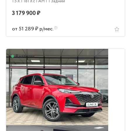
1.5 л.
| 181 л.c
| AMT
| Задний
3 179 900 ₽
от 51 289 ₽ р/мес.
В наличии