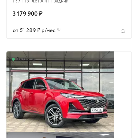
1.5 л.
| 181 л.c
| AMT
| Задний
3 179 900 ₽
от 51 289 ₽ р/мес.
В наличии