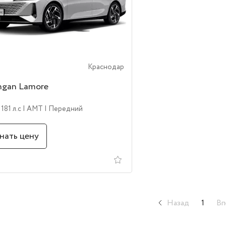
Краснодар
ngan Lamore
 181 л.c
| AMT
| Передний
нать цену
Назад
1
Вп