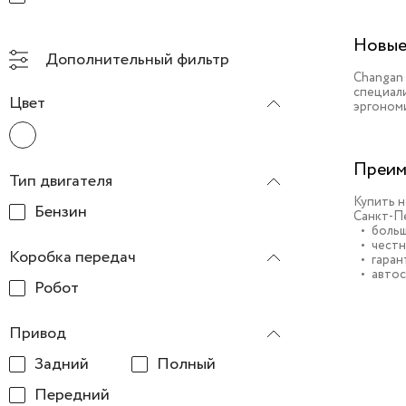
Новые
Дополнительный фильтр
Changan
специал
Цвет
эргоном
Преим
Тип двигателя
Купить н
Бензин
Санкт-Пе
больш
честн
Коробка передач
гаран
автос
Робот
Привод
Задний
Полный
Передний