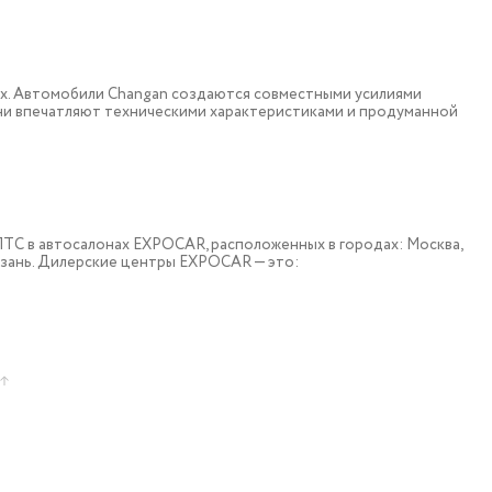
ох. Автомобили Changan создаются совместными усилиями
они впечатляют техническими характеристиками и продуманной
 c ПТС в автосалонах EXPOCAR, расположенных в городах: Москва,
азань. Дилерские центры EXPOCAR — это: