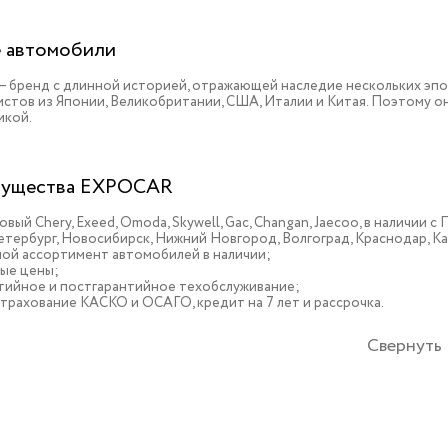
 автомобили
 – бренд с длинной историей, отражающей наследие нескольких эп
истов из Японии, Великобритании, США, Италии и Китая. Поэтому 
икой.
ущества EXPOCAR
овый Chery, Exeed, Omoda, Skywell, Gac, Changan, Jaecoo, в наличии
тербург, Новосибирск, Нижний Новгород, Волгоград, Краснодар, К
ой ассортимент автомобилей в наличии;
ые цены;
тийное и постгарантийное техобслуживание;
трахование КАСКО и ОСАГО, кредит на 7 лет и рассрочка.
Свернуть