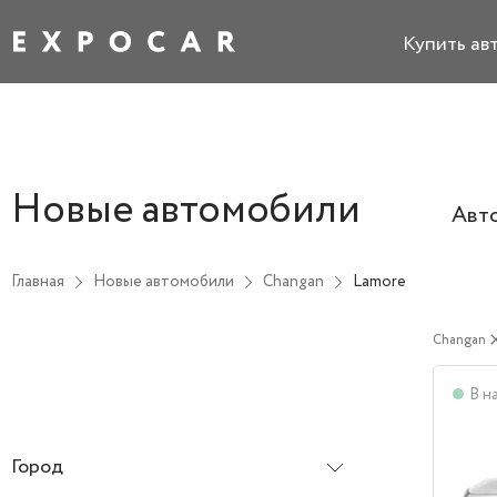
Купить ав
Новые автомобили
Авт
Главная
Новые автомобили
Changan
Lamore
Changan
cl
В н
Город
Все города