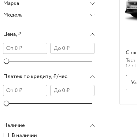
Марка
Changan
Модель
Lamore
Цена, ₽
Cha
Tech
1.5 л.
|
Платеж по кредиту, ₽/мес.
Уз
Наличие
В наличии