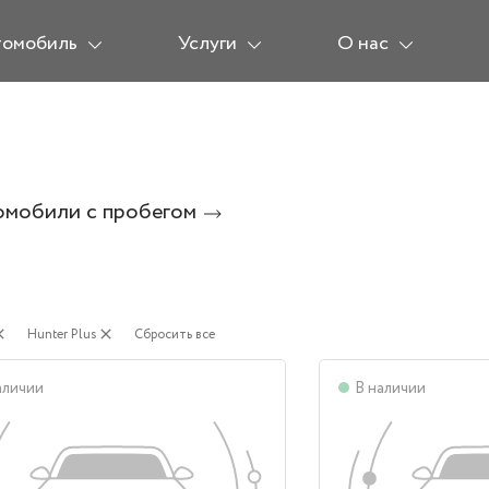
томобиль
Услуги
О нас
омобили с пробегом
ose
Hunter Plus
close
Сбросить все
аличии
В наличии