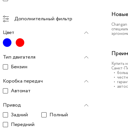
Новые
Дополнительный фильтр
Changan
специал
Цвет
эргоном
Преим
Тип двигателя
Купить н
Бензин
Санкт-Пе
больш
честн
Коробка передач
гаран
автос
Автомат
Привод
Задний
Полный
Передний