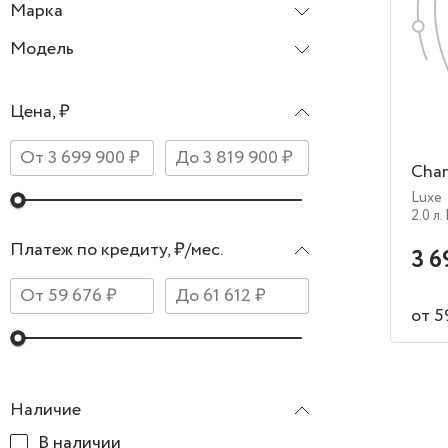
Марка
Changan
Модель
Hunter Plus
Цена, ₽
Chan
Luxe
2.0 л.
Платеж по кредиту, ₽/мес.
3 6
от 5
Наличие
В наличии