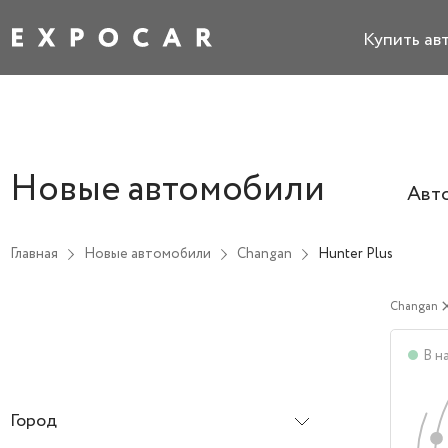
Купить ав
Новые автомобили
Авт
Главная
Новые автомобили
Changan
Hunter Plus
Changan
cl
В н
Город
Все города