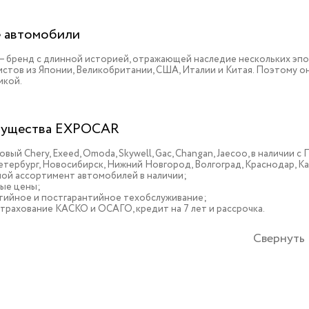
 автомобили
 – бренд с длинной историей, отражающей наследие нескольких эп
истов из Японии, Великобритании, США, Италии и Китая. Поэтому 
икой.
ущества EXPOCAR
овый Chery, Exeed, Omoda, Skywell, Gac, Changan, Jaecoo, в наличии
тербург, Новосибирск, Нижний Новгород, Волгоград, Краснодар, К
ой ассортимент автомобилей в наличии;
ые цены;
тийное и постгарантийное техобслуживание;
трахование КАСКО и ОСАГО, кредит на 7 лет и рассрочка.
Свернуть