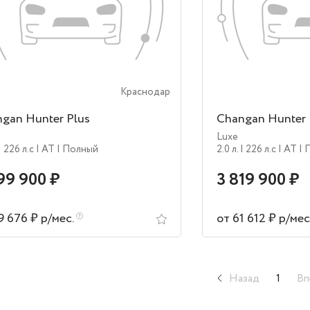
Краснодар
gan Hunter Plus
Changan Hunter 
Luxe
| 226 л.c
| AT
| Полный
2.0 л.
| 226 л.c
| AT
| 
99 900 ₽
3 819 900 ₽
9 676 ₽ р/мес.
от 61 612 ₽ р/мес
Назад
1
Вп