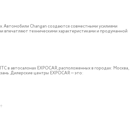
ох. Автомобили Changan создаются совместными усилиями
они впечатляют техническими характеристиками и продуманной
 c ПТС в автосалонах EXPOCAR, расположенных в городах: Москва,
азань. Дилерские центры EXPOCAR — это: