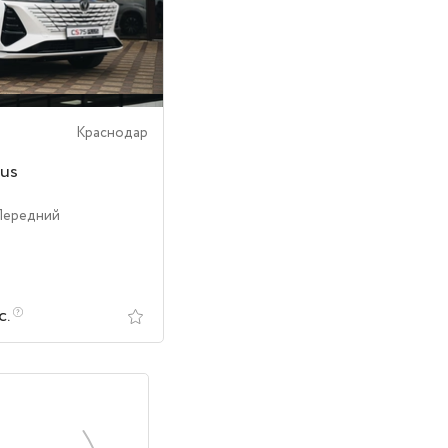
Краснодар
us
Передний
с.