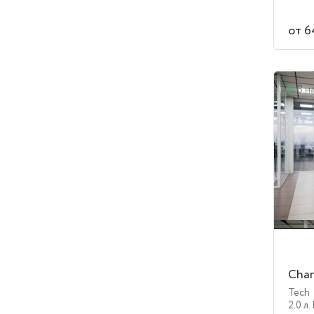
от 6
В н
Chan
Tech
2.0 л.