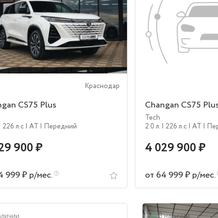
Краснодар
gan CS75 Plus
Changan CS75 Plu
Tech
| 226 л.c
| AT
| Передний
2.0 л.
| 226 л.c
| AT
| П
29 900 ₽
4 029 900 ₽
4 999 ₽ р/мес.
от 64 999 ₽ р/мес.
аличии
В наличии