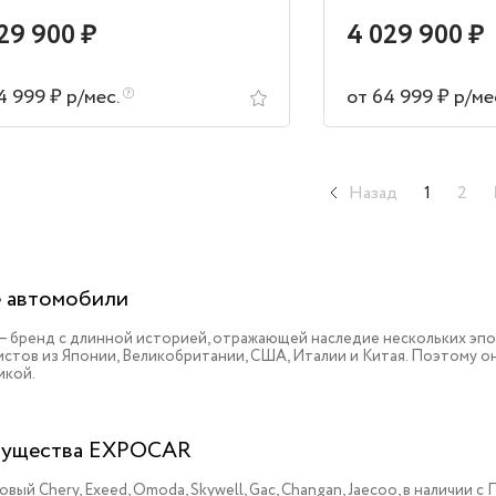
29 900 ₽
4 029 900 ₽
4 999 ₽ р/мес.
от 64 999 ₽ р/ме
Назад
1
2
 автомобили
 – бренд с длинной историей, отражающей наследие нескольких эп
истов из Японии, Великобритании, США, Италии и Китая. Поэтому 
икой.
ущества EXPOCAR
овый Chery, Exeed, Omoda, Skywell, Gac, Changan, Jaecoo, в наличии