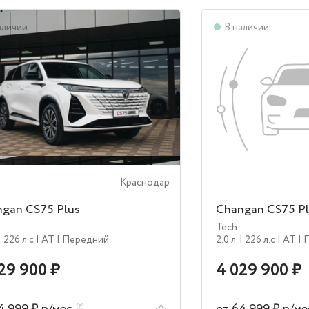
аличии
В наличии
Краснодар
gan CS75 Plus
Changan CS75 Pl
Tech
| 226 л.c
| AT
| Передний
2.0 л.
| 226 л.c
| AT
| 
29 900 ₽
4 029 900 ₽