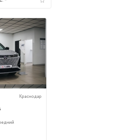
с.
Краснодар
s
ередний