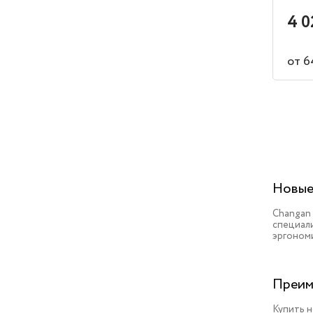
4 0
от 6
Новые
Changan
специал
эргоном
Преим
Купить н