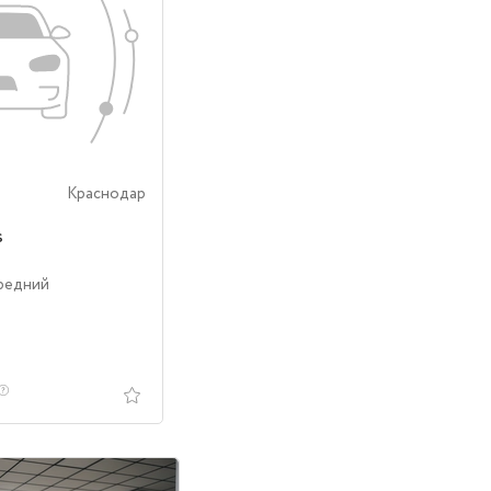
Краснодар
s
ередний