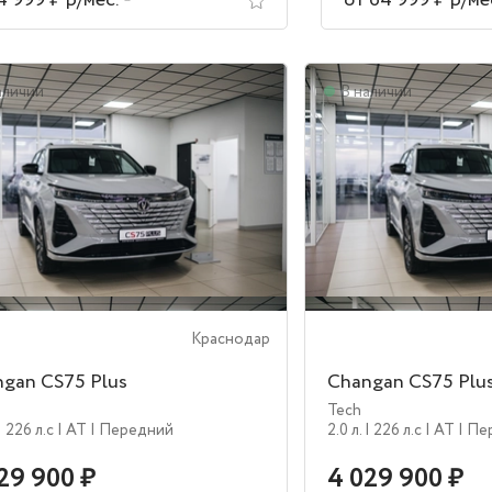
4 999 ₽ р/мес.
от 64 999 ₽ р/ме
аличии
В наличии
Краснодар
gan CS75 Plus
Changan CS75 Plu
Tech
| 226 л.c
| AT
| Передний
2.0 л.
| 226 л.c
| AT
| П
29 900 ₽
4 029 900 ₽