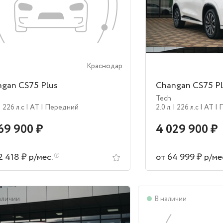
Краснодар
gan CS75 Plus
Changan CS75 Pl
Tech
| 226 л.c
| AT
| Передний
2.0 л.
| 226 л.c
| AT
| 
69 900 ₽
4 029 900 ₽
2 418 ₽ р/мес.
от 64 999 ₽ р/ме
аличии
В наличии