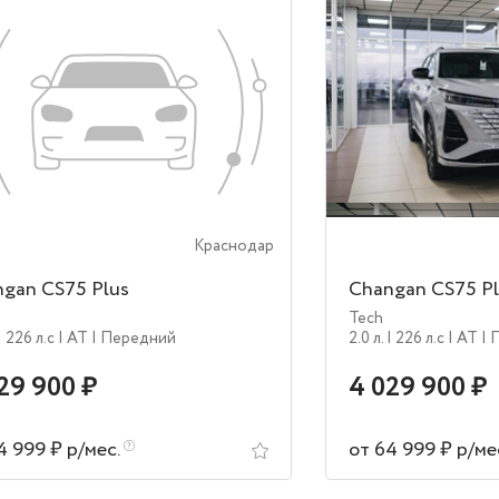
Краснодар
gan CS75 Plus
Changan CS75 Pl
Tech
| 226 л.c
| AT
| Передний
2.0 л.
| 226 л.c
| AT
| 
29 900 ₽
4 029 900 ₽
4 999 ₽ р/мес.
от 64 999 ₽ р/ме