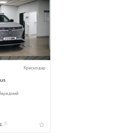
Краснодар
us
Передний
с.