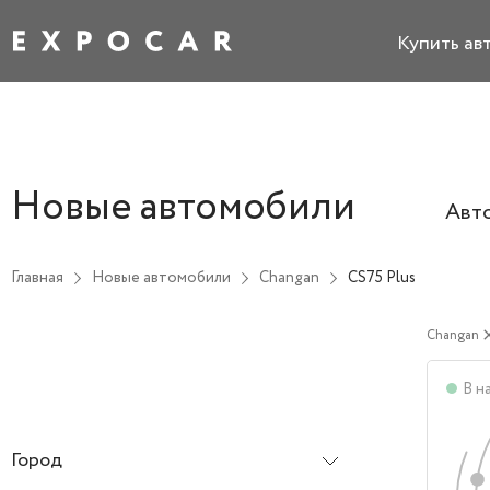
Купить ав
Новые автомобили
Авт
Главная
Новые автомобили
Changan
CS75 Plus
Changan
cl
В н
Город
Все города