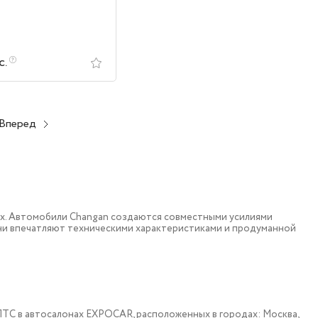
с.
Вперед
ох. Автомобили Changan создаются совместными усилиями
они впечатляют техническими характеристиками и продуманной
 c ПТС в автосалонах EXPOCAR, расположенных в городах: Москва,