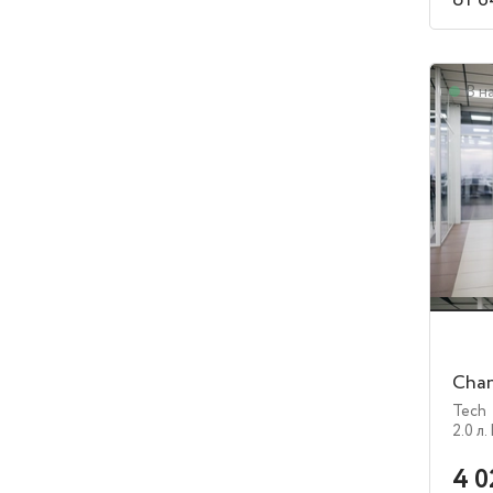
от 6
В н
Chan
Tech
2.0 л.
4 0