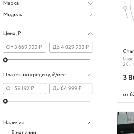
Марка
Changan
Модель
CS75 Plus
Цена, ₽
Chan
Luxe
2.0 л.
Платеж по кредиту, ₽/мес.
3 8
от 6
В н
Наличие
В наличии