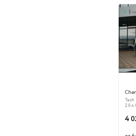
В н
Chan
Tech
2.0 л.
4 0