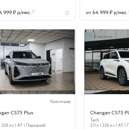
4 999 ₽ р/мес.
от 64 999 ₽ р/мес.
аличии
В наличии
Краснодар
gan CS75 Plus
Changan CS75 Pl
Tech
| 226 л.c
| AT
| Передний
2.0 л.
| 226 л.c
| AT
| 